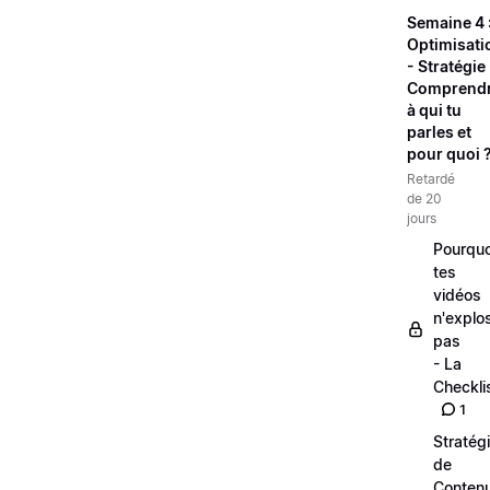
Semaine 4 
Optimisati
- Stratégie 
Comprend
à qui tu
parles et
pour quoi 
Retardé
de 20
jours
Pourquo
tes
vidéos
n'explo
pas
- La
Checkli
1
Stratég
de
Conten