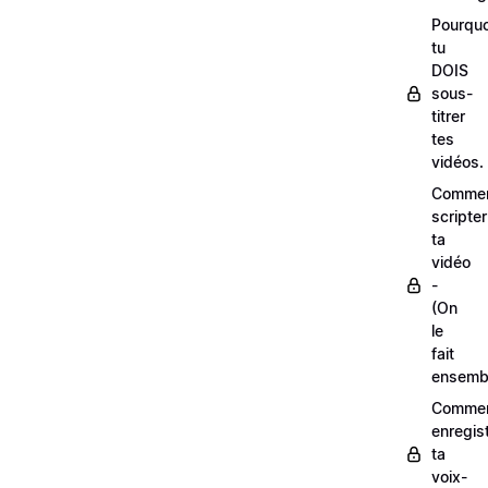
Pourquo
tu
DOIS
sous-
titrer
tes
vidéos.
Comme
scripter
ta
vidéo
-
(On
le
fait
ensemb
Comme
enregis
ta
voix-