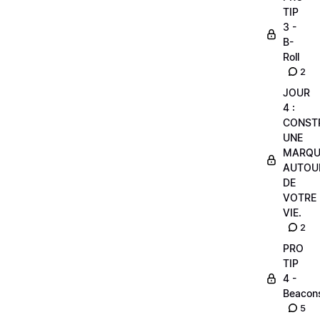
TIP
3 -
B-
Roll
2
JOUR
4 :
CONST
UNE
MARQU
AUTOU
DE
VOTRE
VIE.
2
PRO
TIP
4 -
Beacon
5