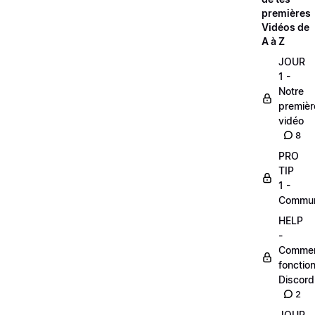
premières
Vidéos de
A à Z
JOUR
1 -
Notre
premièr
vidéo
8
PRO
TIP
1 -
Commu
HELP
-
Comme
fonctio
Discord
2
JOUR