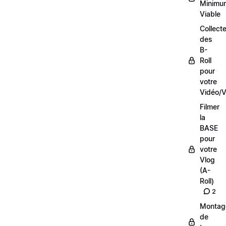
Minimu
Viable
Collecte
des
B-
Roll
pour
votre
Vidéo/V
Filmer
la
BASE
pour
votre
Vlog
(A-
Roll)
2
Montag
de