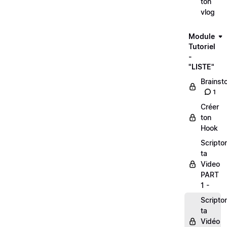
ton
vlog
Module
Tutoriel
-
"LISTE"
Brainst
1
Créer
ton
Hook
Scripto
ta
Video
PART
1 -
Scripto
ta
Vidéo