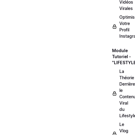
Vidéos
Virales
Optimis
Votre
Profil
Instag
Module
Tutoriel -
"LIFESTYL
La
Théorie
Derrière
le
Conten
Viral
du
Lifestyl
Le
Vlog