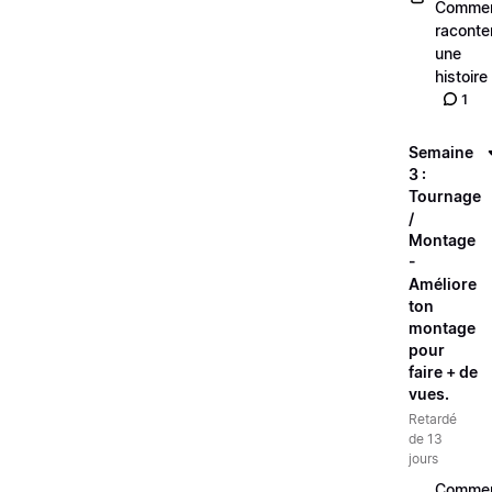
Comme
raconte
une
histoire
1
Semaine
3 :
Tournage
/
Montage
-
Améliore
ton
montage
pour
faire + de
vues.
Retardé
de 13
jours
Comme