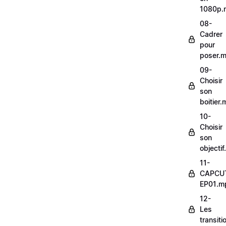
1080p.
08-
Cadrer
pour
poser.
09-
Choisir
son
boitier
10-
Choisir
son
objecti
11-
CAPCU
EP01.m
12-
Les
transit