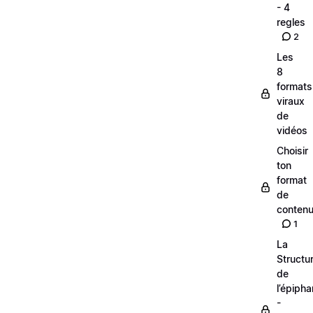
- 4
regles
2
Les
8
formats
viraux
de
vidéos
Choisir
ton
format
de
conten
1
La
Structu
de
l’épipha
-