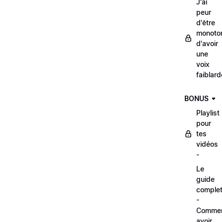
J'ai
peur
d'être
monoto
d'avoir
une
voix
faiblard
BONUS
Playlist
pour
tes
vidéos
-
Le
guide
comple
-
Comme
avoir