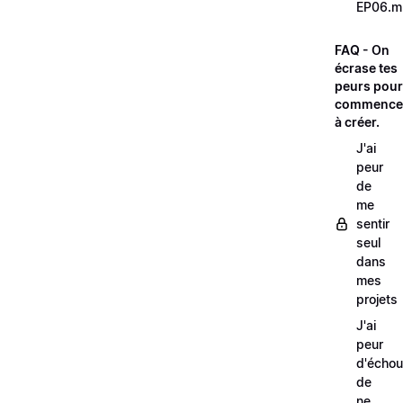
EP06.m
FAQ - On
écrase tes
peurs pour
commence
à créer.
J'ai
peur
de
me
sentir
seul
dans
mes
projets
J'ai
peur
d'échou
de
ne