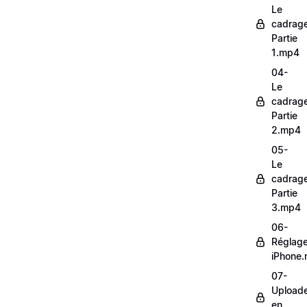
Le
cadrag
Partie
1.mp4
04-
Le
cadrag
Partie
2.mp4
05-
Le
cadrag
Partie
3.mp4
06-
Réglag
iPhone
07-
Upload
en