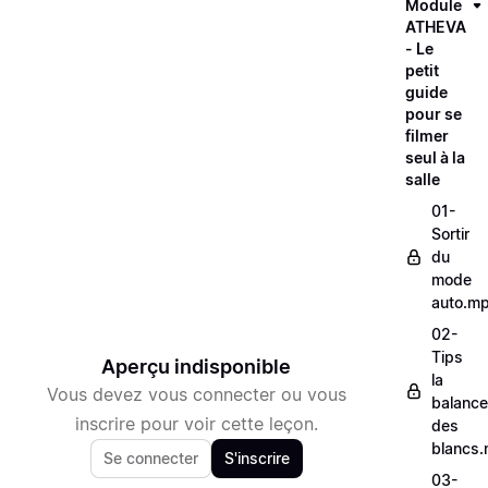
Module
ATHEVA
- Le
petit
guide
pour se
filmer
seul à la
salle
01-
Sortir
du
mode
auto.m
02-
Tips
Aperçu indisponible
la
Vous devez vous connecter ou vous
balance
inscrire pour voir cette leçon.
des
blancs
Se connecter
S'inscrire
03-