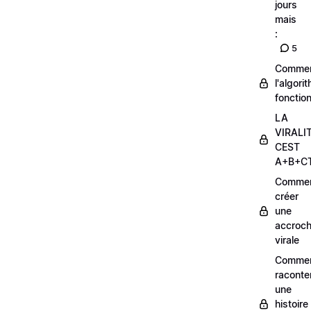
jours
mais
:
5
Comme
l'algori
fonctio
LA
VIRALI
CEST
A+B+C
Comme
créer
une
accroc
virale
Comme
raconte
une
histoire