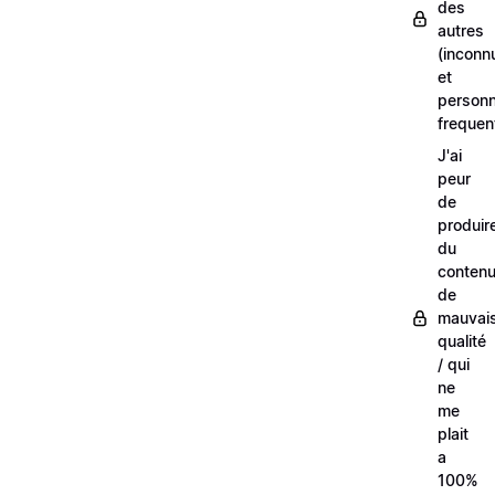
des
autres
(inconn
et
person
frequen
J'ai
peur
de
produir
du
conten
de
mauvai
qualité
/ qui
ne
me
plait
a
100%