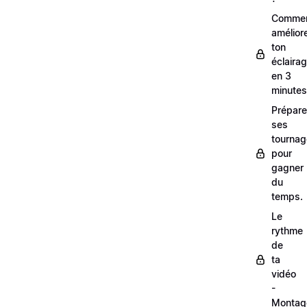
Comme
amélior
ton
éclaira
en 3
minutes
Prépare
ses
tourna
pour
gagner
du
temps.
Le
rythme
de
ta
vidéo
-
Montag