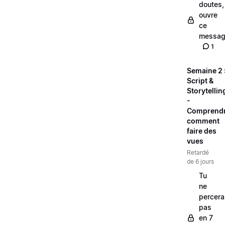
doutes,
ouvre
ce
messag
1
Semaine 2 
Script &
Storytellin
-
Comprend
comment
faire des
vues
Retardé
de 6 jours
Tu
ne
percera
pas
en 7