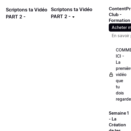
ContentPr
Scriptons ta Vidéo
Scriptons ta Vidéo
Club -
PART 2 -
PART 2 -
Formation
Acheter m
En savoir 
COMME
ICI -
La
premièr
vidéo
que
tu
dois
regarde
Semaine 1
- La
Création
de tes