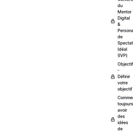
du
Mentor
Digital
&
Person
de
Spectat
Idéal
(IVP)
Objectif
-
Définir
votre
objectif
Comme
toujour
avoir
des
idées
de