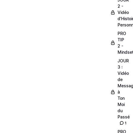
2 -
Vidéo
d'Histoi
Personn
PRO
TIP
2 -
Mindse
JOUR
3 :
Vidéo
de
Messa
à
Ton
Moi
du
Passé
1
PRO