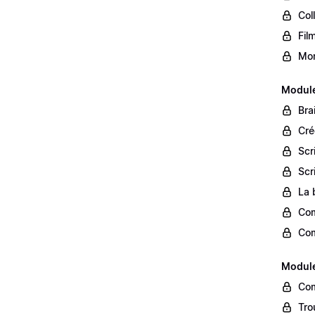
Col
Fil
Mon
Module
Bra
Cré
Scr
Scr
La 
Com
Com
Module
Com
Tro