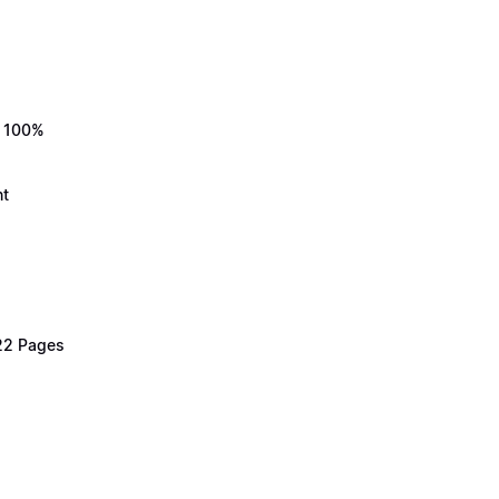
 a 100%
nt
 22 Pages