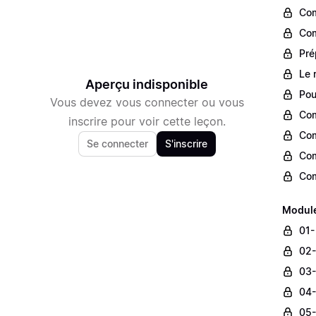
Com
Com
Pré
Le 
Aperçu indisponible
Pou
Vous devez vous connecter ou vous
Com
inscrire pour voir cette leçon.
Com
Se connecter
S'inscrire
Com
Com
Module 
01-
02-
03-
04-
05-