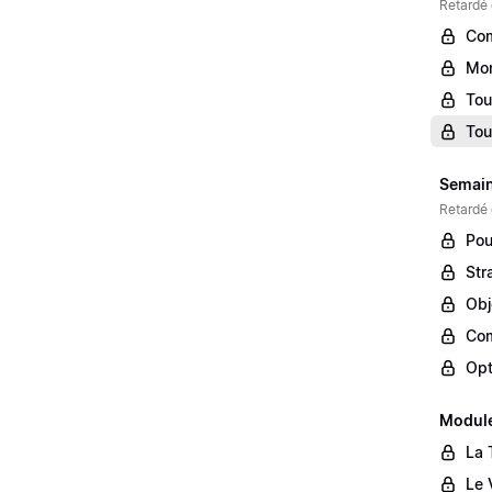
Retardé 
Com
Mon
Tou
Tou
Semaine
Retardé 
Pou
Str
Obj
Com
Opt
Module
La 
Le 