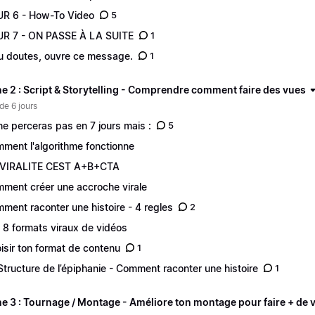
R 6 - How-To Video
5
R 7 - ON PASSE À LA SUITE
1
tu doutes, ouvre ce message.
1
e 2 : Script & Storytelling - Comprendre comment faire des vues
de 6 jours
ne perceras pas en 7 jours mais :
5
ment l'algorithme fonctionne
 VIRALITE CEST A+B+CTA
ment créer une accroche virale
ment raconter une histoire - 4 regles
2
 8 formats viraux de vidéos
isir ton format de contenu
1
Structure de l’épiphanie - Comment raconter une histoire
1
e 3 : Tournage / Montage - Améliore ton montage pour faire + de 