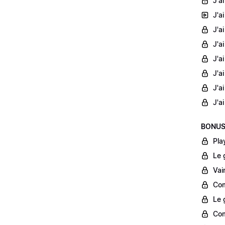
J'a
J'a
J'a
J'a
J'a
J'a
J'a
J'a
BONU
Pla
Le 
Vai
Com
Le 
Com