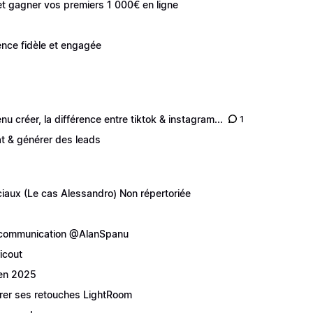
t gagner vos premiers 1 000€ en ligne
ience fidèle et engagée
créer, la différence entre tiktok & instagram...
1
at & générer des leads
iaux (Le cas Alessandro) Non répertoriée
ta communication @AlanSpanu
icout
 en 2025
rer ses retouches LightRoom