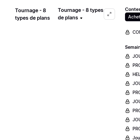
Conten
Tournage - 8 types
Tournage - 8
Achet
de plans
types de plans
COM
Semaine
JOU
PRO
HEL
JOU
PRO
JOU
PRO
JO
PRO
Jou