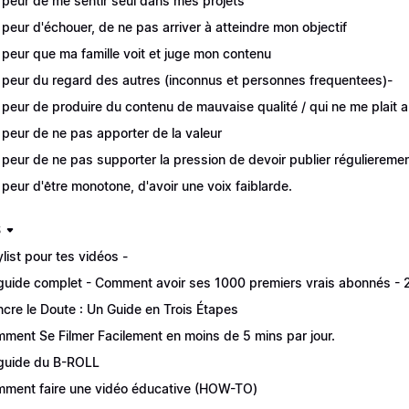
i peur de me sentir seul dans mes projets
i peur d'échouer, de ne pas arriver à atteindre mon objectif
i peur que ma famille voit et juge mon contenu
i peur du regard des autres (inconnus et personnes frequentees)-
i peur de produire du contenu de mauvaise qualité / qui ne me plait
i peur de ne pas apporter de la valeur
i peur de ne pas supporter la pression de devoir publier réguliereme
i peur d'être monotone, d'avoir une voix faiblarde.
S
ylist pour tes vidéos -
guide complet - Comment avoir ses 1000 premiers vrais abonnés -
ncre le Doute : Un Guide en Trois Étapes
ment Se Filmer Facilement en moins de 5 mins par jour.
guide du B-ROLL
ment faire une vidéo éducative (HOW-TO)