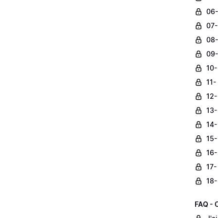
06-
07-
08-
09-
10-
11
12-
13-
14-
15-
16-
17-
18-
FAQ - 