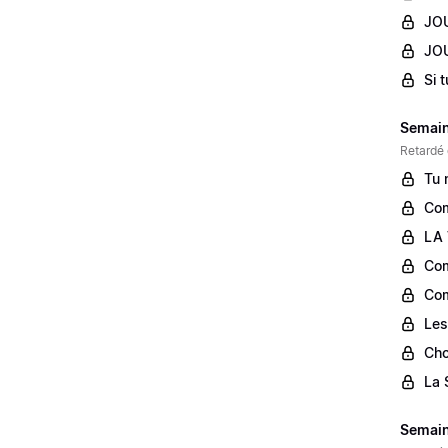
JOU
JOU
Si 
Semain
Retardé 
Tu 
Com
LA
Com
Com
Les
Cho
La 
Semain