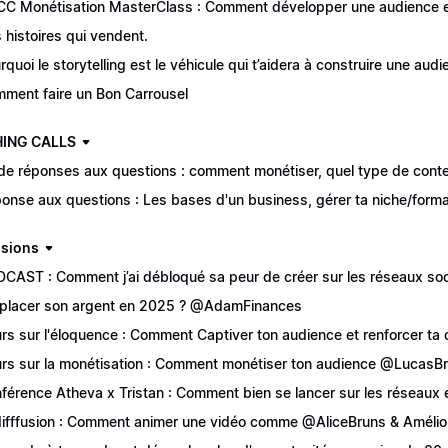
CC Monétisation MasterClass : Comment développer une audience e
 histoires qui vendent.
rquoi le storytelling est le véhicule qui t’aidera à construire une aud
ment faire un Bon Carrousel
ING CALLS
de réponses aux questions : comment monétiser, quel type de contenu 
onse aux questions : Les bases d'un business, gérer ta niche/form
usions
CAST : Comment j’ai débloqué sa peur de créer sur les réseaux soc
placer son argent en 2025 ? @AdamFinances
rs sur l'éloquence : Comment Captiver ton audience et renforcer 
rs sur la monétisation : Comment monétiser ton audience @LucasBr
férence Atheva x Tristan : Comment bien se lancer sur les réseaux
ifffusion : Comment animer une vidéo comme @AliceBruns & Amélio