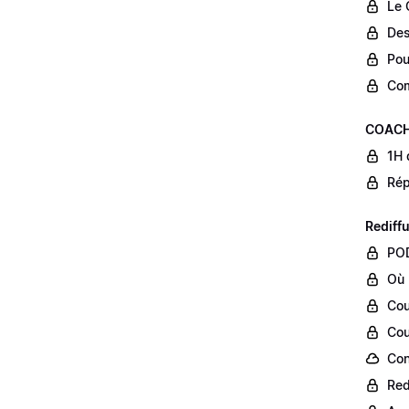
Le 
Des
Pou
Com
COACH
1H 
Rép
Rediff
POD
Où 
Cou
Cou
Con
Red