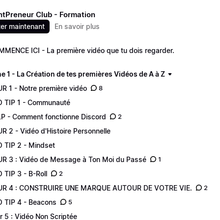
tPreneur Club - Formation
er maintenant
En savoir plus
MENCE ICI - La première vidéo que tu dois regarder.
 1 - La Création de tes premières Vidéos de A à Z
R 1 - Notre première vidéo
8
 TIP 1 - Communauté
P - Comment fonctionne Discord
2
R 2 - Vidéo d'Histoire Personnelle
 TIP 2 - Mindset
R 3 : Vidéo de Message à Ton Moi du Passé
1
 TIP 3 - B-Roll
2
UR 4 : CONSTRUIRE UNE MARQUE AUTOUR DE VOTRE VIE.
2
 TIP 4 - Beacons
5
r 5 : Vidéo Non Scriptée