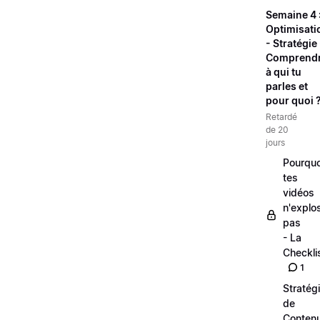
Semaine 4 
Optimisati
- Stratégie 
Comprend
à qui tu
parles et
pour quoi 
Retardé
de 20
jours
Pourquo
tes
vidéos
n'explo
pas
- La
Checkli
1
Stratég
de
Conten