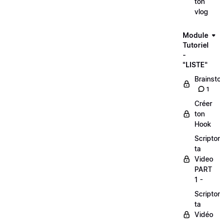
ton
vlog
Module
Tutoriel
-
"LISTE"
Brainst
1
Créer
ton
Hook
Scripto
ta
Video
PART
1 -
Scripto
ta
Vidéo