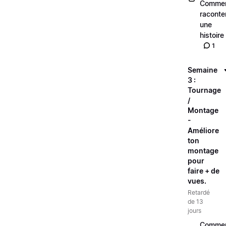
Comme
raconte
une
histoire
1
Semaine
3 :
Tournage
/
Montage
-
Améliore
ton
montage
pour
faire + de
vues.
Retardé
de 13
jours
Comme