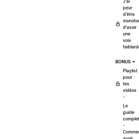
J'ai
peur
d'être
monoto
d'avoir
une
voix
faiblard
BONUS
Playlist
pour
tes
vidéos
-
Le
guide
comple
-
Comme
avoir