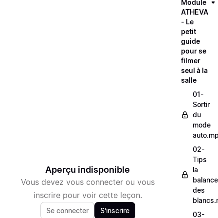
Module
ATHEVA
- Le
petit
guide
pour se
filmer
seul à la
salle
01-
Sortir
du
mode
auto.m
02-
Tips
Aperçu indisponible
la
balance
Vous devez vous connecter ou vous
des
inscrire pour voir cette leçon.
blancs
Se connecter
S'inscrire
03-