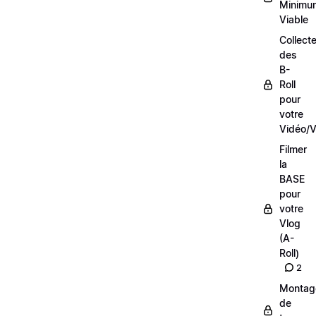
Minimu
Viable
Collecte
des
B-
Roll
pour
votre
Vidéo/V
Filmer
la
BASE
pour
votre
Vlog
(A-
Roll)
2
Montag
de