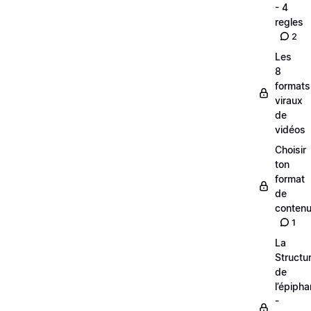
- 4
regles
2
Les
8
formats
viraux
de
vidéos
Choisir
ton
format
de
conten
1
La
Structu
de
l’épipha
-