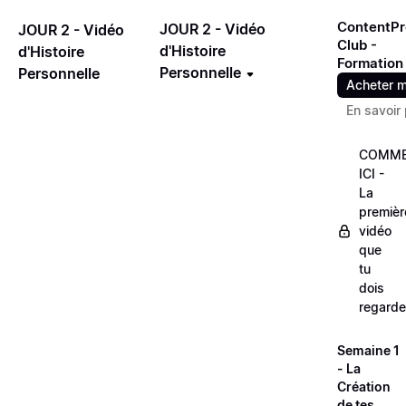
ContentPr
JOUR 2 - Vidéo
JOUR 2 - Vidéo
Club -
d'Histoire
d'Histoire
Formation
Personnelle
Personnelle
Acheter m
En savoir 
COMME
ICI -
La
premièr
vidéo
que
tu
dois
regarde
Semaine 1
- La
Création
de tes