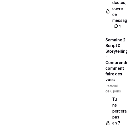
doutes,
ouvre
ce
messag
1
Semaine 2 
Script &
Storytellin
-
Comprend
comment
faire des
vues
Retardé
de 6 jours
Tu
ne
percera
pas
en 7