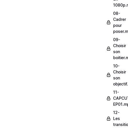
1080p.
08-
Cadrer
pour
poser.
09-
Choisir
son
boitier
10-
Choisir
son
objecti
11-
CAPCU
EP01.m
12-
Les
transit