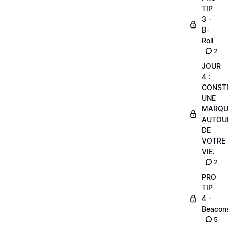
TIP
3 -
B-
Roll
2
JOUR
4 :
CONST
UNE
MARQU
AUTOU
DE
VOTRE
VIE.
2
PRO
TIP
4 -
Beacon
5