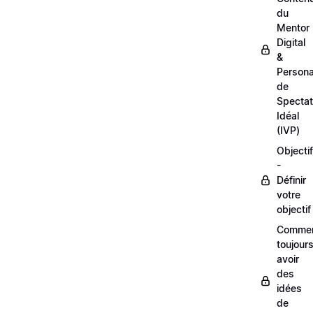
du
Mentor
Digital
&
Person
de
Spectat
Idéal
(IVP)
Objectif
-
Définir
votre
objectif
Comme
toujour
avoir
des
idées
de