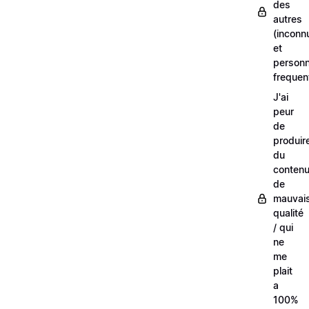
des
autres
(inconn
et
person
frequen
J'ai
peur
de
produir
du
conten
de
mauvai
qualité
/ qui
ne
me
plait
a
100%