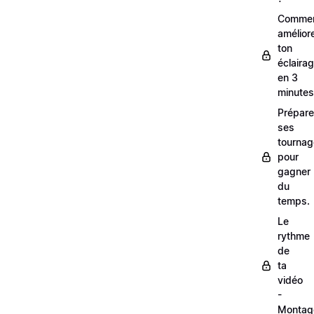
Comme
amélior
ton
éclaira
en 3
minutes
Prépare
ses
tourna
pour
gagner
du
temps.
Le
rythme
de
ta
vidéo
-
Montag