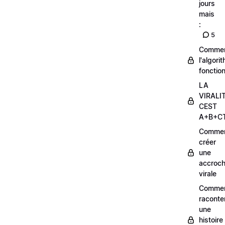
jours
mais
:
5
Comme
l'algori
fonctio
LA
VIRALI
CEST
A+B+C
Comme
créer
une
accroc
virale
Comme
raconte
une
histoire