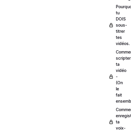
Pourquo
tu
DOIS
sous-
titrer
tes
vidéos.
Comme
scripter
ta
vidéo
-
(On
le
fait
ensemb
Comme
enregis
ta
voix-