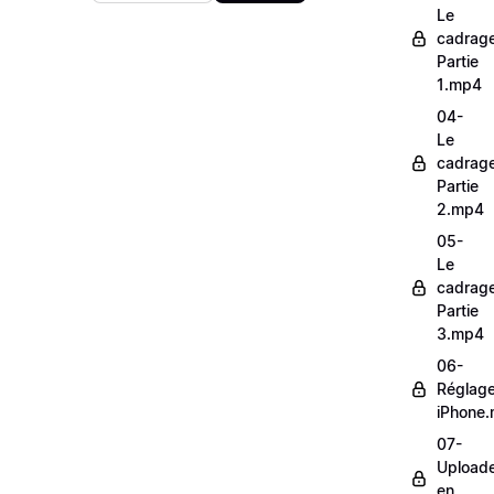
Le
cadrag
Partie
1.mp4
04-
Le
cadrag
Partie
2.mp4
05-
Le
cadrag
Partie
3.mp4
06-
Réglag
iPhone
07-
Upload
en