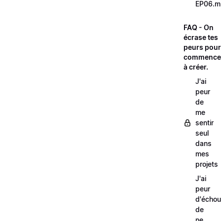
EP06.m
FAQ - On
écrase tes
peurs pour
commence
à créer.
J'ai
peur
de
me
sentir
seul
dans
mes
projets
J'ai
peur
d'échou
de
ne