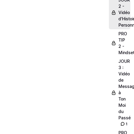
2 -
Vidéo
d'Histoi
Personn
PRO
TIP
2 -
Mindse
JOUR
3 :
Vidéo
de
Messa
à
Ton
Moi
du
Passé
1
PRO