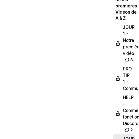
premières
Vidéos de
A à Z
JOUR
1 -
Notre
premièr
vidéo
8
PRO
TIP
1 -
Commu
HELP
-
Comme
fonctio
Discord
2
JOUR