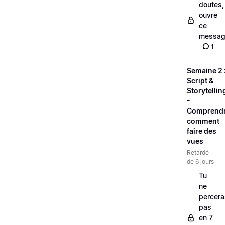
doutes,
ouvre
ce
messag
1
Semaine 2 
Script &
Storytellin
-
Comprend
comment
faire des
vues
Retardé
de 6 jours
Tu
ne
percera
pas
en 7