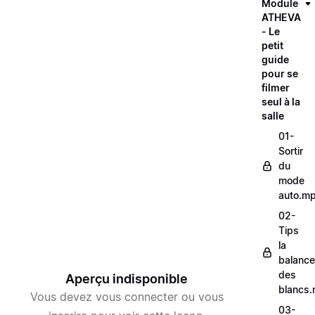
Module
ATHEVA
- Le
petit
guide
pour se
filmer
seul à la
salle
01-
Sortir
du
mode
auto.m
02-
Tips
la
balance
des
Aperçu indisponible
blancs
Vous devez vous connecter ou vous
03-