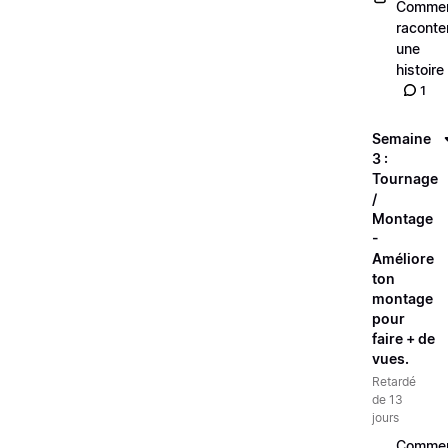
Comme
raconte
une
histoire
1
Semaine
3 :
Tournage
/
Montage
-
Améliore
ton
montage
pour
faire + de
vues.
Retardé
de 13
jours
Comme