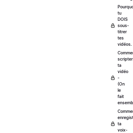
Pourquo
tu
DOIS
sous-
titrer
tes
vidéos.
Comme
scripter
ta
vidéo
-
(On
le
fait
ensemb
Comme
enregis
ta
voix-