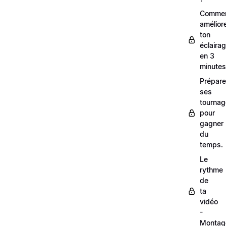
Comme
amélior
ton
éclaira
en 3
minutes
Prépare
ses
tourna
pour
gagner
du
temps.
Le
rythme
de
ta
vidéo
-
Montag