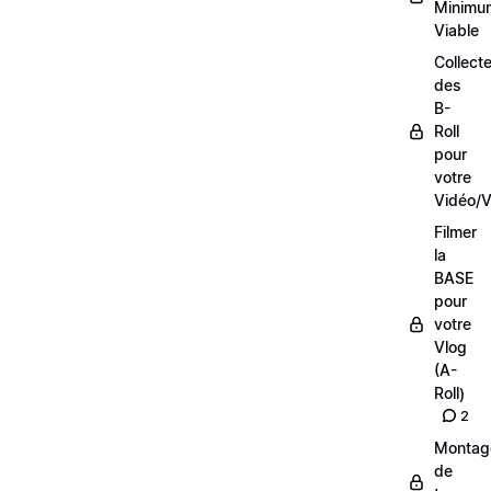
Minimu
Viable
Collecte
des
B-
Roll
pour
votre
Vidéo/V
Filmer
la
BASE
pour
votre
Vlog
(A-
Roll)
2
Montag
de