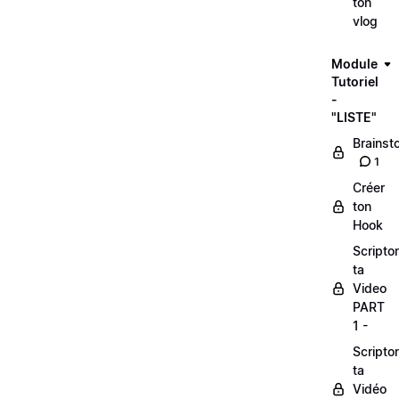
ton
vlog
Module
Tutoriel
-
"LISTE"
Brainst
1
Créer
ton
Hook
Scripto
ta
Video
PART
1 -
Scripto
ta
Vidéo