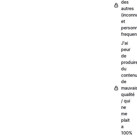
des
autres
(inconn
et
person
frequen
J'ai
peur
de
produir
du
conten
de
mauvai
qualité
/ qui
ne
me
plait
a
100%