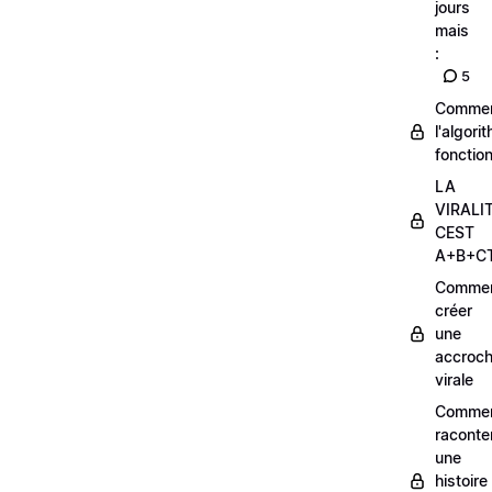
jours
mais
:
5
Comme
l'algori
fonctio
LA
VIRALI
CEST
A+B+C
Comme
créer
une
accroc
virale
Comme
raconte
une
histoire