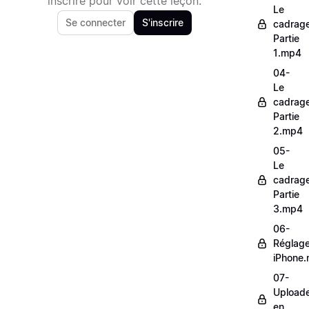
inscrire pour voir cette leçon.
Le
Se connecter
S'inscrire
cadrag
Partie
1.mp4
04-
Le
cadrag
Partie
2.mp4
05-
Le
cadrag
Partie
3.mp4
06-
Réglag
iPhone
07-
Upload
en