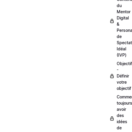
du
Mentor
Digital
&
Person
de
Spectat
Idéal
(IVP)
Objectif
-
Définir
votre
objectif
Comme
toujour
avoir
des
idées
de