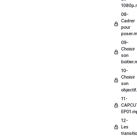
1080p.
08-
Cadrer
pour
poser.
09-
Choisir
son
boitier
10-
Choisir
son
objecti
11-
CAPCU
EP01.m
12-
Les
transit