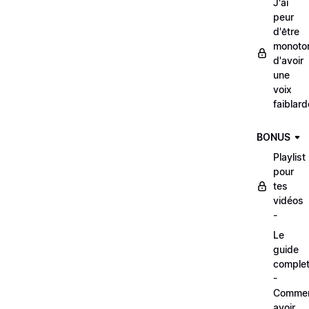
J'ai
peur
d'être
monoto
d'avoir
une
voix
faiblard
BONUS
Playlist
pour
tes
vidéos
-
Le
guide
comple
-
Comme
avoir