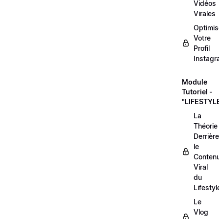
Vidéos
Virales
Optimis
Votre
Profil
Instag
Module
Tutoriel -
"LIFESTYL
La
Théorie
Derrière
le
Conten
Viral
du
Lifestyl
Le
Vlog