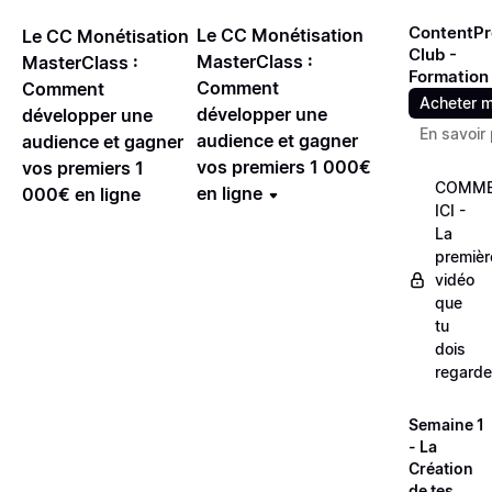
ContentPr
Le CC Monétisation
Le CC Monétisation
Club -
MasterClass :
MasterClass :
Formation
Comment
Comment
Acheter m
développer une
développer une
En savoir 
audience et gagner
audience et gagner
vos premiers 1 000€
vos premiers 1
COMME
en ligne
000€ en ligne
ICI -
La
premièr
vidéo
que
tu
dois
regarde
Semaine 1
- La
Création
de tes