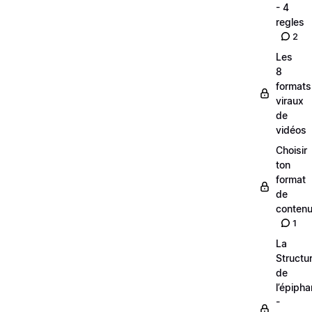
- 4
regles
2
Les
8
formats
viraux
de
vidéos
Choisir
ton
format
de
conten
1
La
Structu
de
l’épipha
-