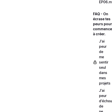
EP06.m
FAQ - On
écrase tes
peurs pour
commence
à créer.
J'ai
peur
de
me
sentir
seul
dans
mes
projets
J'ai
peur
d'échou
de
ne