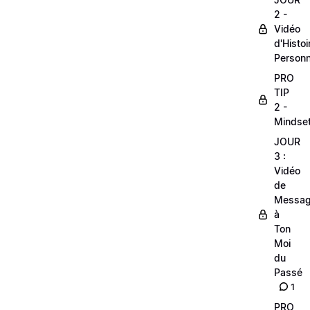
2 -
Vidéo
d'Histoi
Personn
PRO
TIP
2 -
Mindse
JOUR
3 :
Vidéo
de
Messa
à
Ton
Moi
du
Passé
1
PRO