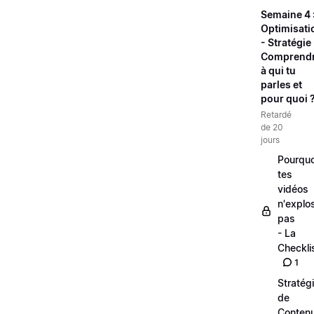
Semaine 4 
Optimisati
- Stratégie 
Comprend
à qui tu
parles et
pour quoi 
Retardé
de 20
jours
Pourquo
tes
vidéos
n'explo
pas
- La
Checkli
1
Stratég
de
Conten