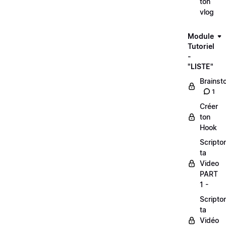
ton
vlog
Module
Tutoriel
-
"LISTE"
Brainst
1
Créer
ton
Hook
Scripto
ta
Video
PART
1 -
Scripto
ta
Vidéo