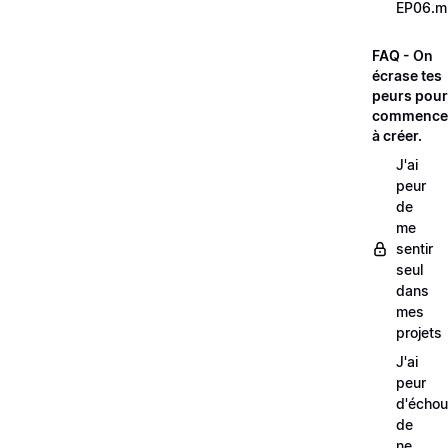
EP06.m
FAQ - On
écrase tes
peurs pour
commence
à créer.
J'ai
peur
de
me
sentir
seul
dans
mes
projets
J'ai
peur
d'échou
de
ne