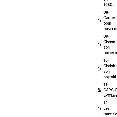
1080p.
08-
Cadrer
pour
poser.
09-
Choisir
son
boitier
10-
Choisir
son
objecti
11-
CAPCU
EP01.m
12-
Les
transit