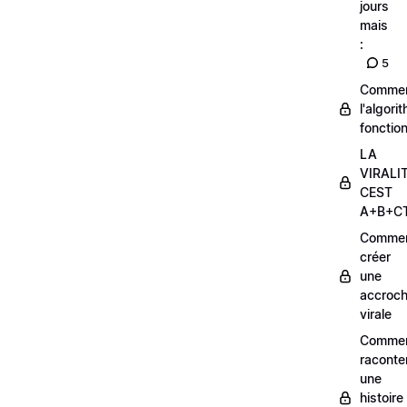
jours
mais
:
5
Comme
l'algori
fonctio
LA
VIRALI
CEST
A+B+C
Comme
créer
une
accroc
virale
Comme
raconte
une
histoire