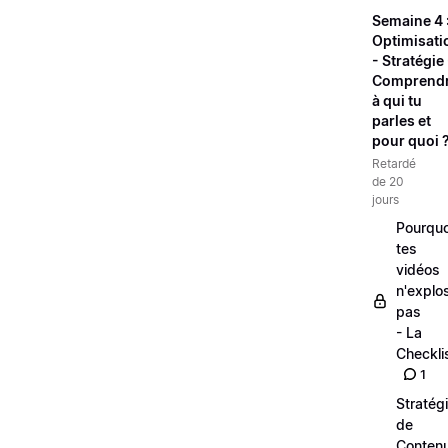
Semaine 4 
Optimisati
- Stratégie 
Comprend
à qui tu
parles et
pour quoi 
Retardé
de 20
jours
Pourquo
tes
vidéos
n'explo
pas
- La
Checkli
1
Stratég
de
Conten