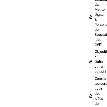
du
Mentor
Digital
&
Person
de
Spectat
Idéal
(IVP)
Objectif
-
Définir
votre
objectif
Comme
toujour
avoir
des
idées
de