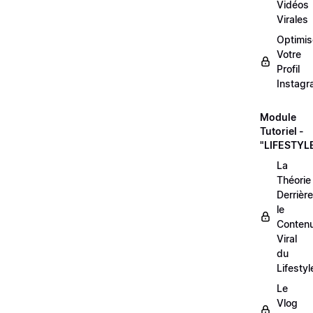
Vidéos
Virales
Optimis
Votre
Profil
Instag
Module
Tutoriel -
"LIFESTYL
La
Théorie
Derrière
le
Conten
Viral
du
Lifestyl
Le
Vlog