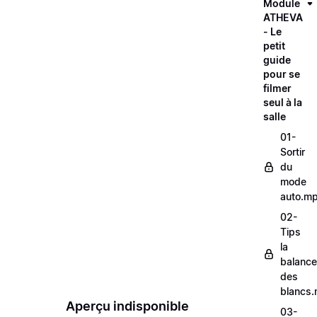
Module
ATHEVA
- Le
petit
guide
pour se
filmer
seul à la
salle
01-
Sortir
du
mode
auto.m
02-
Tips
la
balance
des
blancs
Aperçu indisponible
03-