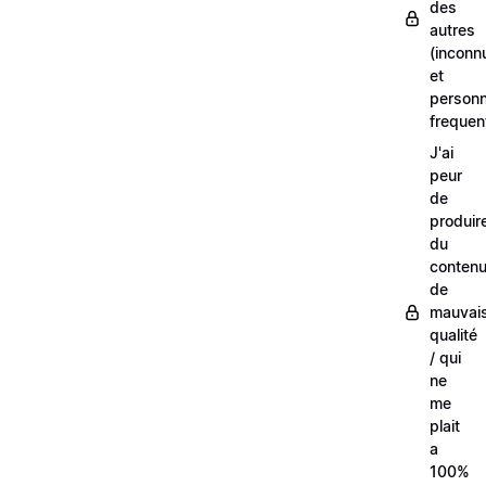
des
autres
(inconn
et
person
frequen
J'ai
peur
de
produir
du
conten
de
mauvai
qualité
/ qui
ne
me
plait
a
100%