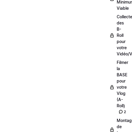
Minimu
Viable
Collecte
des
B-
Roll
pour
votre
Vidéo/V
Filmer
la
BASE
pour
votre
Vlog
(A-
Roll)
2
Montag
de