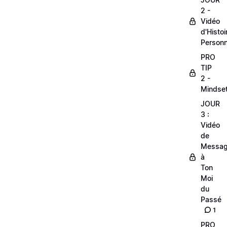
2 -
Vidéo
d'Histoi
Personn
PRO
TIP
2 -
Mindse
JOUR
3 :
Vidéo
de
Messa
à
Ton
Moi
du
Passé
1
PRO