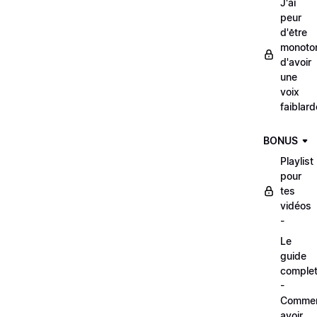
J'ai
peur
d'être
monoto
d'avoir
une
voix
faiblard
BONUS
Playlist
pour
tes
vidéos
-
Le
guide
comple
-
Comme
avoir