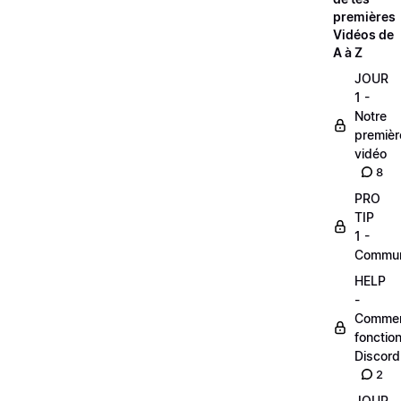
premières
Vidéos de
A à Z
JOUR
1 -
Notre
premièr
vidéo
8
PRO
TIP
1 -
Commu
HELP
-
Comme
fonctio
Discord
2
JOUR