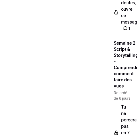
doutes,
ouvre
ce
messag
1
Semaine 2 
Script &
Storytellin
-
Comprend
comment
faire des
vues
Retardé
de 6 jours
Tu
ne
percera
pas
en 7