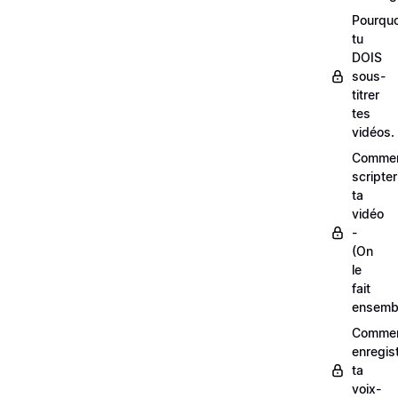
Pourquo
tu
DOIS
sous-
titrer
tes
vidéos.
Comme
scripter
ta
vidéo
-
(On
le
fait
ensemb
Comme
enregis
ta
voix-