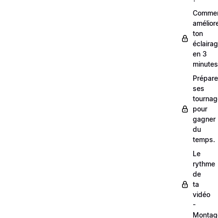
Comme
amélior
ton
éclaira
en 3
minutes
Prépare
ses
tourna
pour
gagner
du
temps.
Le
rythme
de
ta
vidéo
-
Montag