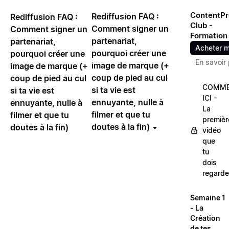
ContentPr
Rediffusion FAQ :
Rediffusion FAQ :
Club -
Comment signer un
Comment signer un
Formation
partenariat,
partenariat,
Acheter m
pourquoi créer une
pourquoi créer une
En savoir 
image de marque (+
image de marque (+
coup de pied au cul
coup de pied au cul
COMME
si ta vie est
si ta vie est
ICI -
ennuyante, nulle à
ennuyante, nulle à
La
filmer et que tu
filmer et que tu
premièr
doutes à la fin)
doutes à la fin)
vidéo
que
tu
dois
regarde
Semaine 1
- La
Création
de tes