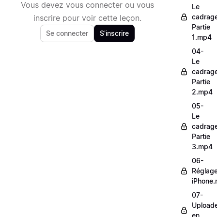
Vous devez vous connecter ou vous
Le
cadrag
inscrire pour voir cette leçon.
Partie
Se connecter
S'inscrire
1.mp4
04-
Le
cadrag
Partie
2.mp4
05-
Le
cadrag
Partie
3.mp4
06-
Réglag
iPhone
07-
Upload
en