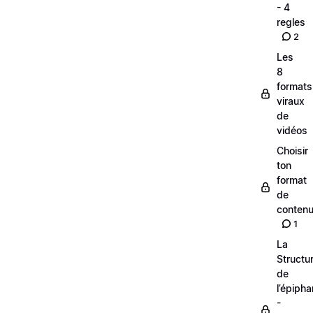
- 4
regles
2
Les
8
formats
viraux
de
vidéos
Choisir
ton
format
de
conten
1
La
Structu
de
l’épipha
-