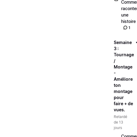
Comme
raconte
une
histoire
1
Semaine
3 :
Tournage
/
Montage
-
Améliore
ton
montage
pour
faire + de
vues.
Retardé
de 13
jours
Comme