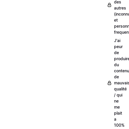
des
autres
(inconn
et
person
frequen
J'ai
peur
de
produir
du
conten
de
mauvai
qualité
/ qui
ne
me
plait
a
100%