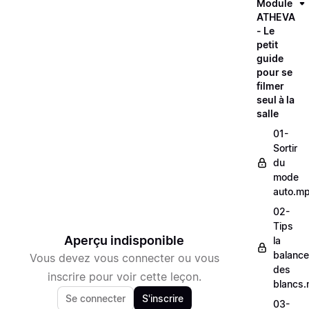
Module
ATHEVA
- Le
petit
guide
pour se
filmer
seul à la
salle
01-
Sortir
du
mode
auto.m
02-
Tips
Aperçu indisponible
la
balance
Vous devez vous connecter ou vous
des
inscrire pour voir cette leçon.
blancs
Se connecter
S'inscrire
03-