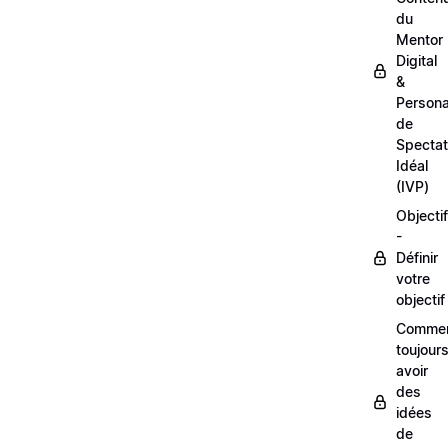
du
Mentor
Digital
&
Person
de
Spectat
Idéal
(IVP)
Objectif
-
Définir
votre
objectif
Comme
toujour
avoir
des
idées
de