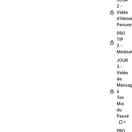
2 -
Vidéo
d'Histoi
Personn
PRO
TIP
2 -
Mindse
JOUR
3 :
Vidéo
de
Messa
à
Ton
Moi
du
Passé
1
PRO