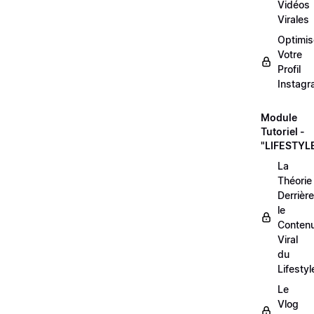
Vidéos
Virales
Optimis
Votre
Profil
Instag
Module
Tutoriel -
"LIFESTYL
La
Théorie
Derrière
le
Conten
Viral
du
Lifestyl
Le
Vlog