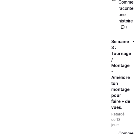
Comme
raconte
une
histoire
1
Semaine
3 :
Tournage
/
Montage
-
Améliore
ton
montage
pour
faire + de
vues.
Retardé
de 13
jours
Comme