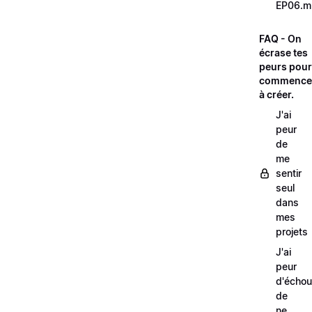
EP06.m
FAQ - On
écrase tes
peurs pour
commence
à créer.
J'ai
peur
de
me
sentir
seul
dans
mes
projets
J'ai
peur
d'échou
de
ne