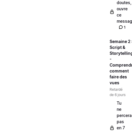
doutes,
ouvre
ce
messag
1
Semaine 2 
Script &
Storytellin
-
Comprend
comment
faire des
vues
Retardé
de 6 jours
Tu
ne
percera
pas
en 7