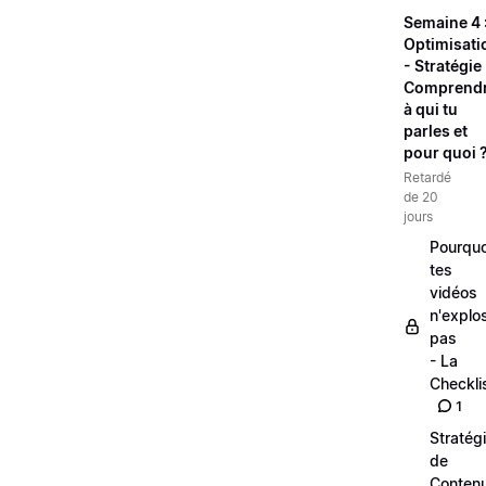
Semaine 4 
Optimisati
- Stratégie 
Comprend
à qui tu
parles et
pour quoi 
Retardé
de 20
jours
Pourquo
tes
vidéos
n'explo
pas
- La
Checkli
1
Stratég
de
Conten