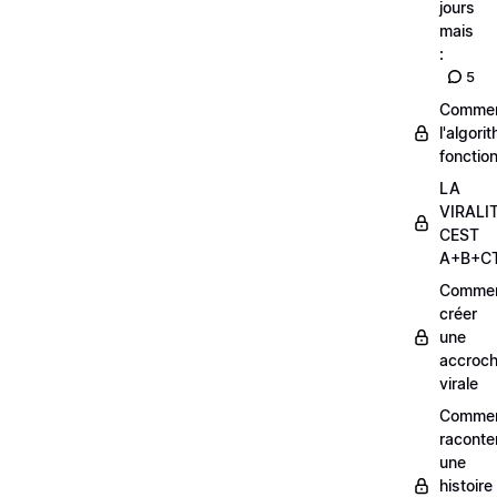
jours
mais
:
5
Comme
l'algori
fonctio
LA
VIRALI
CEST
A+B+C
Comme
créer
une
accroc
virale
Comme
raconte
une
histoire