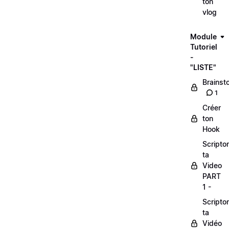
ton
vlog
Module
Tutoriel
-
"LISTE"
Brainst
1
Créer
ton
Hook
Scripto
ta
Video
PART
1 -
Scripto
ta
Vidéo