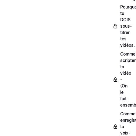
Pourquo
tu
DOIS
sous-
titrer
tes
vidéos.
Comme
scripter
ta
vidéo
-
(On
le
fait
ensemb
Comme
enregis
ta
voix-