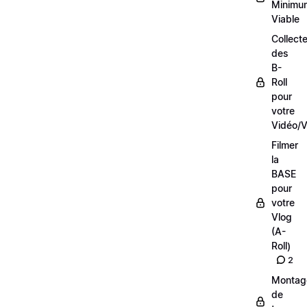
Minimu
Viable
Collecte
des
B-
Roll
pour
votre
Vidéo/V
Filmer
la
BASE
pour
votre
Vlog
(A-
Roll)
2
Montag
de