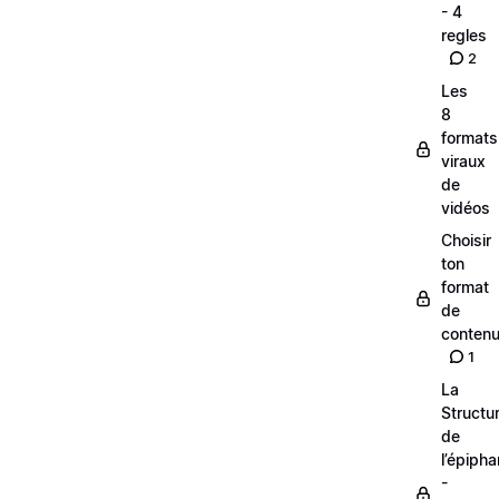
- 4
regles
2
Les
8
formats
viraux
de
vidéos
Choisir
ton
format
de
conten
1
La
Structu
de
l’épipha
-