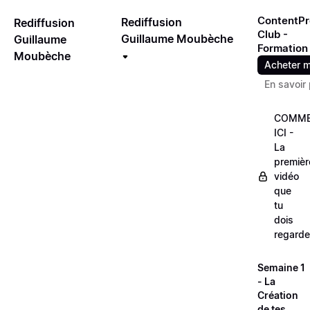
ContentPr
Rediffusion
Rediffusion
Club -
Guillaume Moubèche
Guillaume
Formation
Moubèche
Acheter m
En savoir 
COMME
ICI -
La
premièr
vidéo
que
tu
dois
regarde
Semaine 1
- La
Création
de tes