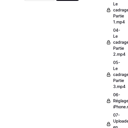
Le
cadrag
Partie
1.mp4
04-
Le
cadrag
Partie
2.mp4
05-
Le
cadrag
Partie
3.mp4
06-
Réglag
iPhone
07-
Upload
en