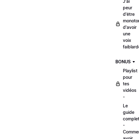
J'ai
peur
d'être
monoto
d'avoir
une
voix
faiblard
BONUS
Playlist
pour
tes
vidéos
-
Le
guide
comple
-
Comme
avoir