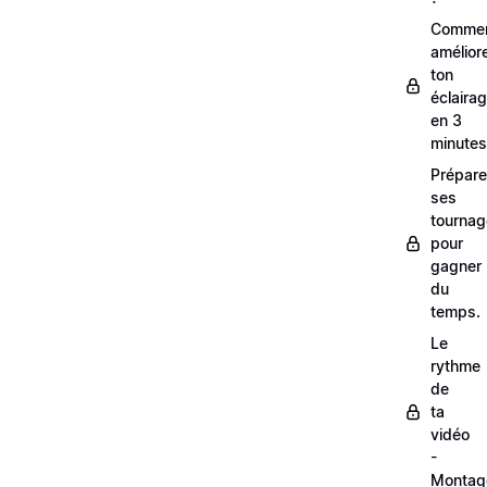
Comme
amélior
ton
éclaira
en 3
minutes
Prépare
ses
tourna
pour
gagner
du
temps.
Le
rythme
de
ta
vidéo
-
Montag