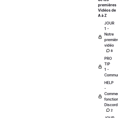
premières
Vidéos de
A à Z
JOUR
1 -
Notre
premièr
vidéo
8
PRO
TIP
1 -
Commu
HELP
-
Comme
fonctio
Discord
2
JOUR