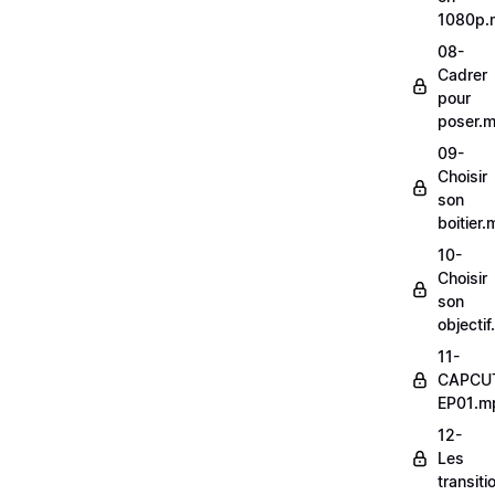
1080p.
08-
Cadrer
pour
poser.
09-
Choisir
son
boitier
10-
Choisir
son
objecti
11-
CAPCU
EP01.m
12-
Les
transit