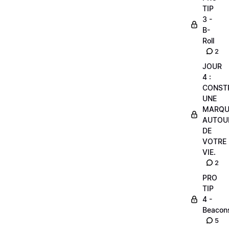
TIP
3 -
B-
Roll
2
JOUR
4 :
CONST
UNE
MARQU
AUTOU
DE
VOTRE
VIE.
2
PRO
TIP
4 -
Beacon
5