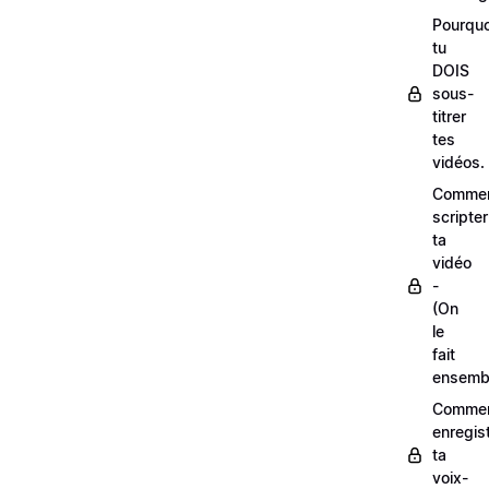
Pourquo
tu
DOIS
sous-
titrer
tes
vidéos.
Comme
scripter
ta
vidéo
-
(On
le
fait
ensemb
Comme
enregis
ta
voix-