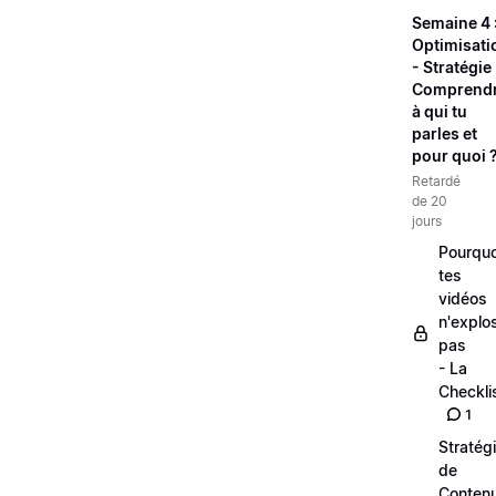
Semaine 4 
Optimisati
- Stratégie 
Comprend
à qui tu
parles et
pour quoi 
Retardé
de 20
jours
Pourquo
tes
vidéos
n'explo
pas
- La
Checkli
1
Stratég
de
Conten