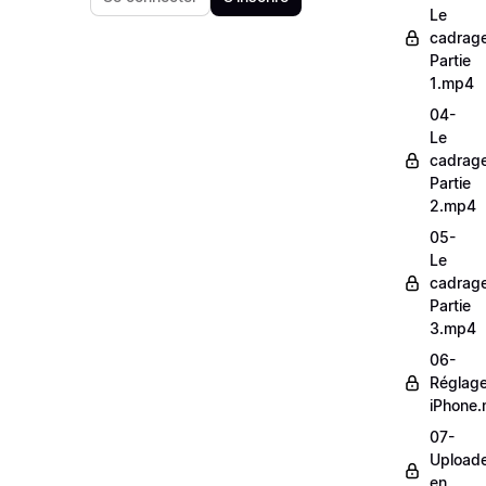
Le
cadrag
Partie
1.mp4
04-
Le
cadrag
Partie
2.mp4
05-
Le
cadrag
Partie
3.mp4
06-
Réglag
iPhone
07-
Upload
en