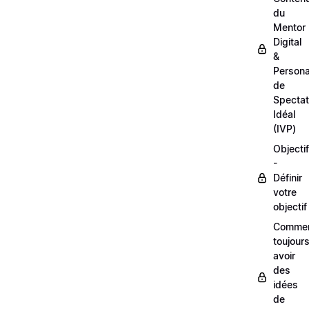
du
Mentor
Digital
&
Person
de
Spectat
Idéal
(IVP)
Objectif
-
Définir
votre
objectif
Comme
toujour
avoir
des
idées
de