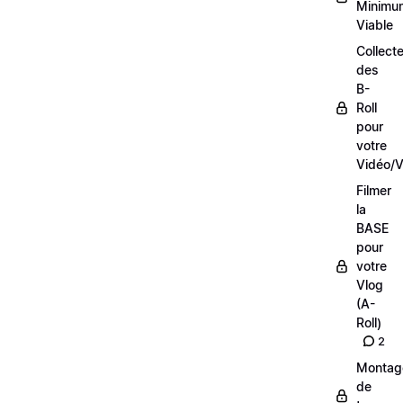
Minimu
Viable
Collecte
des
B-
Roll
pour
votre
Vidéo/V
Filmer
la
BASE
pour
votre
Vlog
(A-
Roll)
2
Montag
de