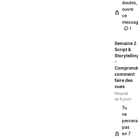
doutes,
ouvre
ce
messag
1
Semaine 2 
Script &
Storytellin
-
Comprend
comment
faire des
vues
Retardé
de 6 jours
Tu
ne
percera
pas
en 7