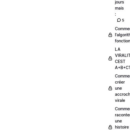
jours
mais
:
5
Comme
l'algori
fonctio
LA
VIRALI
CEST
A+B+C
Comme
créer
une
accroc
virale
Comme
raconte
une
histoire