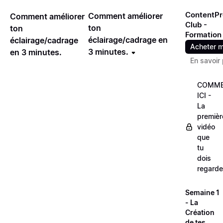
ContentPr
Comment améliorer
Comment améliorer
Club -
ton
ton
Formation
éclairage/cadrage en
éclairage/cadrage
Acheter m
3 minutes.
en 3 minutes.
En savoir 
COMME
ICI -
La
premièr
vidéo
que
tu
dois
regarde
Semaine 1
- La
Création
de tes