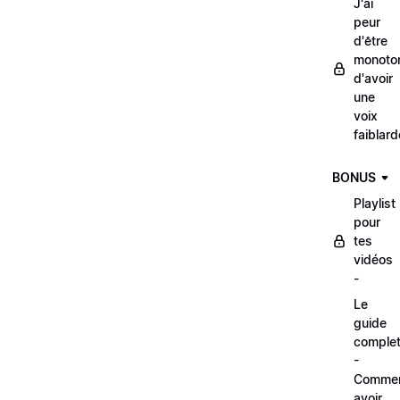
J'ai
peur
d'être
monoto
d'avoir
une
voix
faiblard
BONUS
Playlist
pour
tes
vidéos
-
Le
guide
comple
-
Comme
avoir