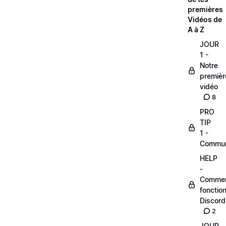
premières
Vidéos de
A à Z
JOUR
1 -
Notre
premièr
vidéo
8
PRO
TIP
1 -
Commu
HELP
-
Comme
fonctio
Discord
2
JOUR