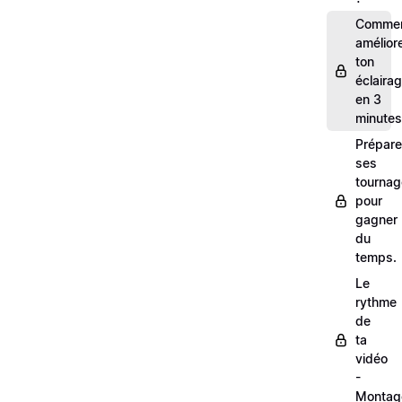
Comme
amélior
ton
éclaira
en 3
minutes
Prépare
ses
tourna
pour
gagner
du
temps.
Le
rythme
de
ta
vidéo
-
Montag