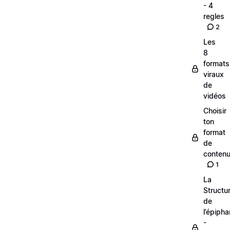
- 4
regles
2
Les
8
formats
viraux
de
vidéos
Choisir
ton
format
de
conten
1
La
Structu
de
l’épipha
-