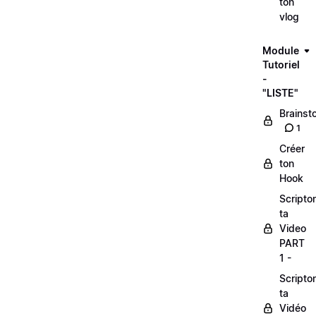
ton
vlog
Module
Tutoriel
-
"LISTE"
Brainst
1
Créer
ton
Hook
Scripto
ta
Video
PART
1 -
Scripto
ta
Vidéo