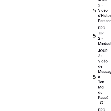
2 -
Vidéo
d'Histoi
Personn
PRO
TIP
2 -
Mindse
JOUR
3 :
Vidéo
de
Messa
à
Ton
Moi
du
Passé
1
PRO