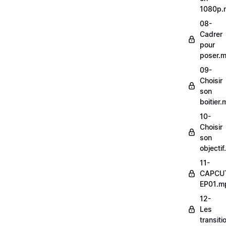
1080p.
08-
Cadrer
pour
poser.
09-
Choisir
son
boitier
10-
Choisir
son
objecti
11-
CAPCU
EP01.m
12-
Les
transit