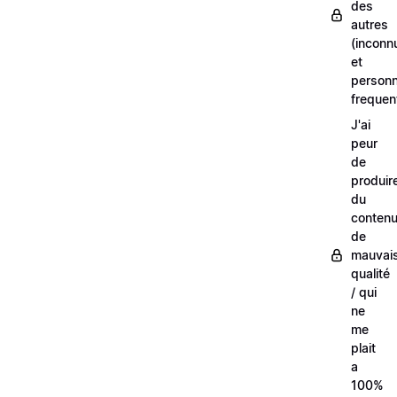
des
autres
(inconn
et
person
frequen
J'ai
peur
de
produir
du
conten
de
mauvai
qualité
/ qui
ne
me
plait
a
100%