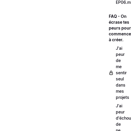
EP06.m
FAQ - On
écrase tes
peurs pour
commence
à créer.
J'ai
peur
de
me
sentir
seul
dans
mes
projets
J'ai
peur
d'échou
de
ne