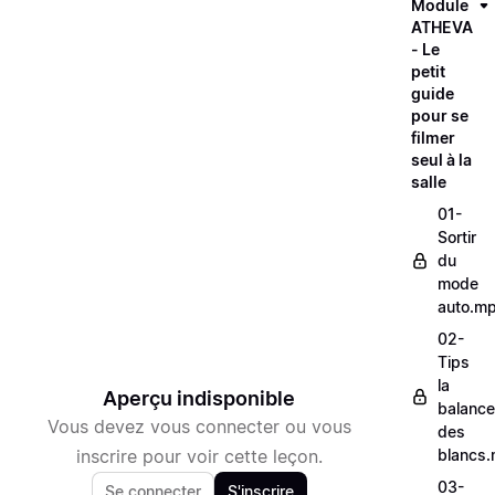
Module
ATHEVA
- Le
petit
guide
pour se
filmer
seul à la
salle
01-
Sortir
du
mode
auto.m
02-
Tips
la
Aperçu indisponible
balance
Vous devez vous connecter ou vous
des
inscrire pour voir cette leçon.
blancs
03-
Se connecter
S'inscrire