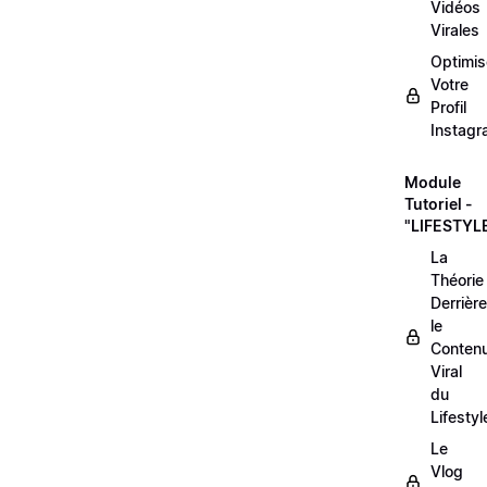
Vidéos
Virales
Optimis
Votre
Profil
Instag
Module
Tutoriel -
"LIFESTYL
La
Théorie
Derrière
le
Conten
Viral
du
Lifestyl
Le
Vlog