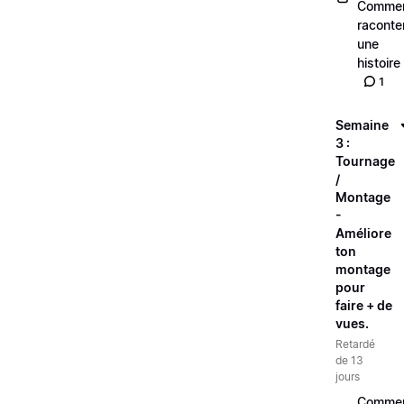
Comme
raconte
une
histoire
1
Semaine
3 :
Tournage
/
Montage
-
Améliore
ton
montage
pour
faire + de
vues.
Retardé
de 13
jours
Comme