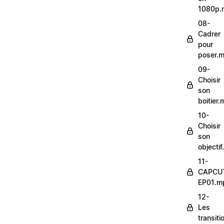
1080p.
08-
Cadrer
pour
poser.
09-
Choisir
son
boitier
10-
Choisir
son
objecti
11-
CAPCU
EP01.m
12-
Les
transit