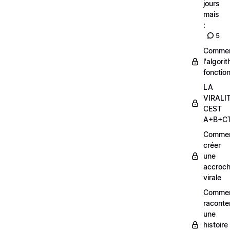
jours
mais
:
5
Comme
l'algori
fonctio
LA
VIRALI
CEST
A+B+C
Comme
créer
une
accroc
virale
Comme
raconte
une
histoire