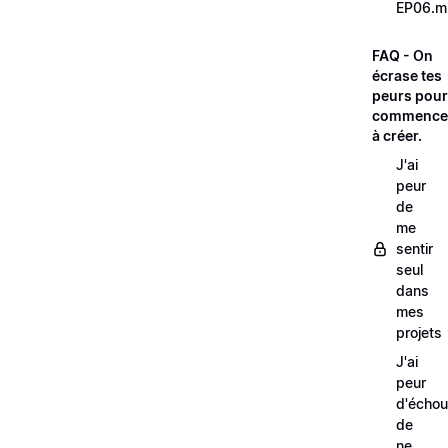
EP06.m
FAQ - On
écrase tes
peurs pour
commence
à créer.
J'ai
peur
de
me
sentir
seul
dans
mes
projets
J'ai
peur
d'échou
de
ne