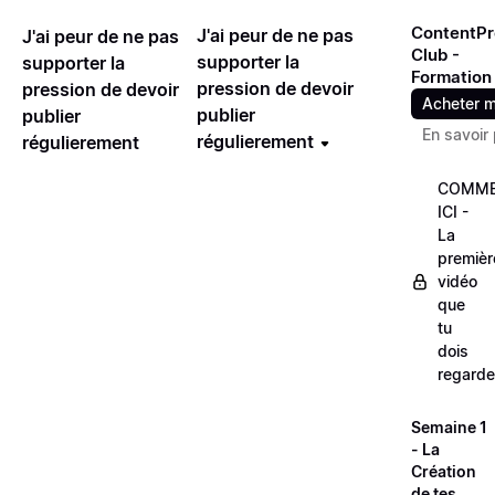
ContentPr
J'ai peur de ne pas
J'ai peur de ne pas
Club -
supporter la
supporter la
Formation
pression de devoir
pression de devoir
Acheter m
publier
publier
En savoir 
régulierement
régulierement
COMME
ICI -
La
premièr
vidéo
que
tu
dois
regarde
Semaine 1
- La
Création
de tes