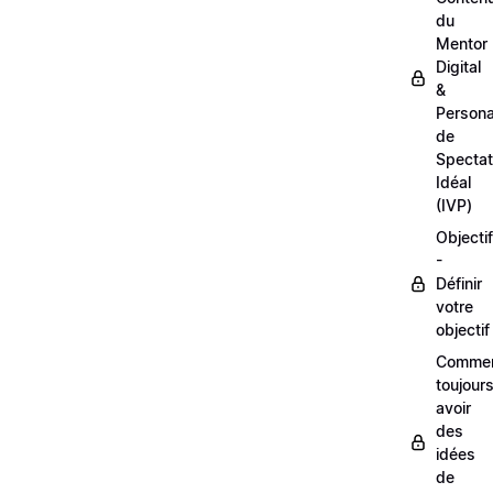
du
Mentor
Digital
&
Person
de
Spectat
Idéal
(IVP)
Objectif
-
Définir
votre
objectif
Comme
toujour
avoir
des
idées
de