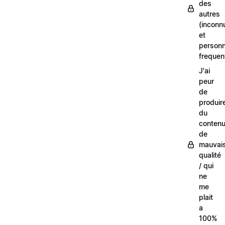
des
autres
(inconn
et
person
frequen
J'ai
peur
de
produir
du
conten
de
mauvai
qualité
/ qui
ne
me
plait
a
100%