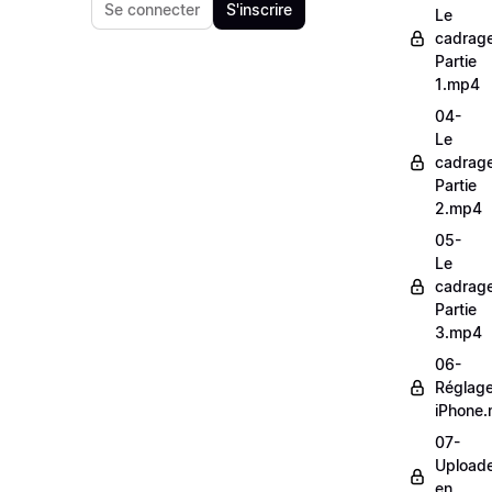
Se connecter
S'inscrire
Le
cadrag
Partie
1.mp4
04-
Le
cadrag
Partie
2.mp4
05-
Le
cadrag
Partie
3.mp4
06-
Réglag
iPhone
07-
Upload
en