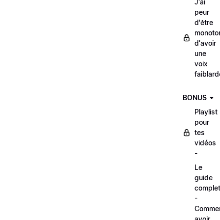
J'ai
peur
d'être
monoto
d'avoir
une
voix
faiblard
BONUS
Playlist
pour
tes
vidéos
-
Le
guide
comple
-
Comme
avoir