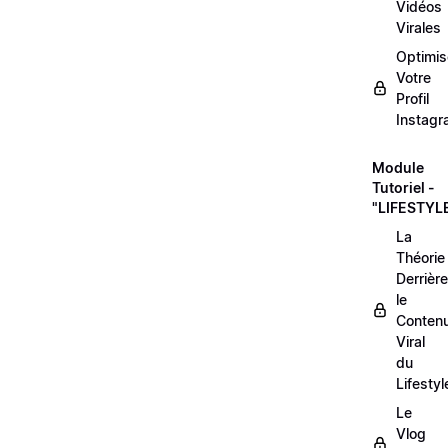
Vidéos
Virales
Optimis
Votre
Profil
Instag
Module
Tutoriel -
"LIFESTYL
La
Théorie
Derrière
le
Conten
Viral
du
Lifestyl
Le
Vlog