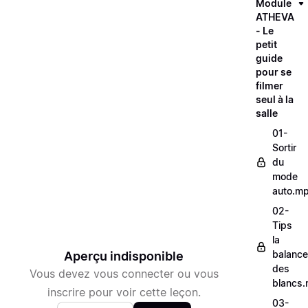
Module
ATHEVA
- Le
petit
guide
pour se
filmer
seul à la
salle
01-
Sortir
du
mode
auto.m
02-
Tips
la
balance
Aperçu indisponible
des
Vous devez vous connecter ou vous
blancs
inscrire pour voir cette leçon.
03-