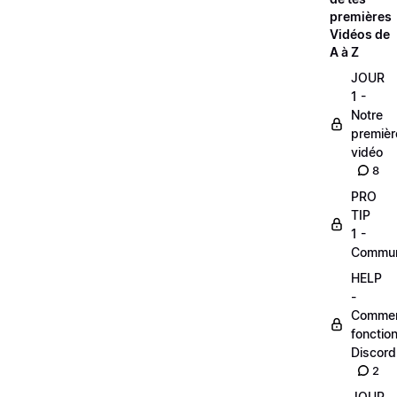
premières
Vidéos de
A à Z
JOUR
1 -
Notre
premièr
vidéo
8
PRO
TIP
1 -
Commu
HELP
-
Comme
fonctio
Discord
2
JOUR