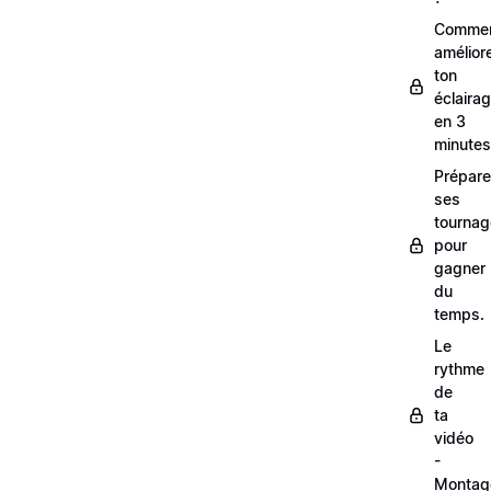
Comme
amélior
ton
éclaira
en 3
minutes
Prépare
ses
tourna
pour
gagner
du
temps.
Le
rythme
de
ta
vidéo
-
Montag