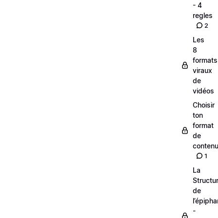
- 4
regles
2
Les
8
formats
viraux
de
vidéos
Choisir
ton
format
de
conten
1
La
Structu
de
l’épipha
-