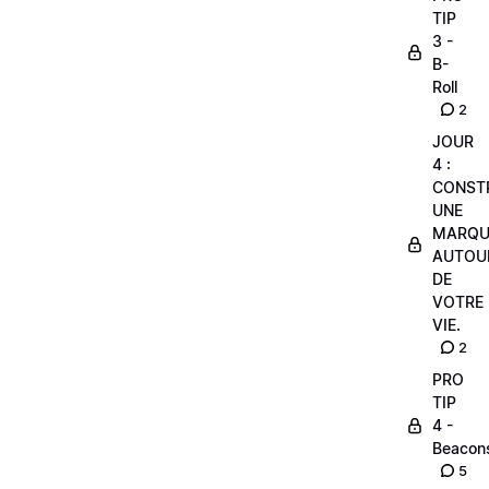
TIP
3 -
B-
Roll
2
JOUR
4 :
CONST
UNE
MARQU
AUTOU
DE
VOTRE
VIE.
2
PRO
TIP
4 -
Beacon
5