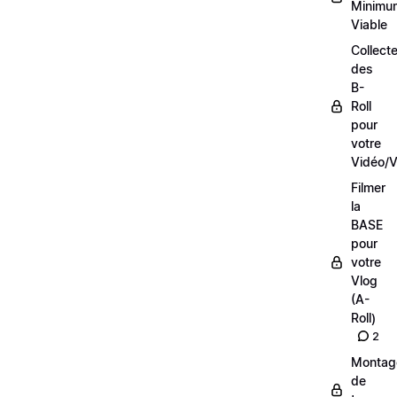
Minimu
Viable
Collecte
des
B-
Roll
pour
votre
Vidéo/V
Filmer
la
BASE
pour
votre
Vlog
(A-
Roll)
2
Montag
de