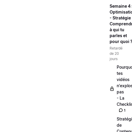
Semaine 4 
Optimisati
- Stratégie 
Comprend
à qui tu
parles et
pour quoi 
Retardé
de 20
jours
Pourquo
tes
vidéos
n'explo
pas
- La
Checkli
1
Stratég
de
Conten