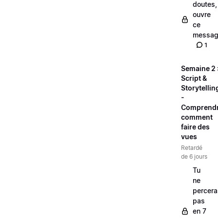
doutes,
ouvre
ce
messag
1
Semaine 2 
Script &
Storytellin
-
Comprend
comment
faire des
vues
Retardé
de 6 jours
Tu
ne
percera
pas
en 7