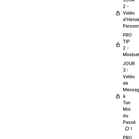
2 -
Vidéo
d'Histoi
Personn
PRO
TIP
2 -
Mindse
JOUR
3 :
Vidéo
de
Messa
à
Ton
Moi
du
Passé
1
PRO