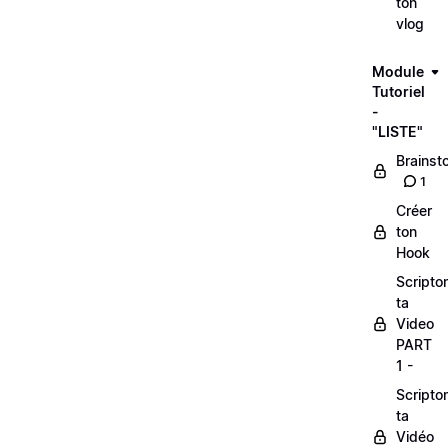
ton
vlog
Module
Tutoriel
-
"LISTE"
Brainst
1
Créer
ton
Hook
Scripto
ta
Video
PART
1 -
Scripto
ta
Vidéo