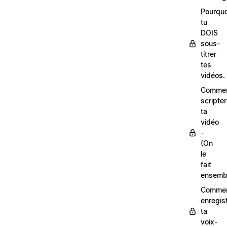
Pourquo
tu
DOIS
sous-
titrer
tes
vidéos.
Comme
scripter
ta
vidéo
-
(On
le
fait
ensemb
Comme
enregis
ta
voix-