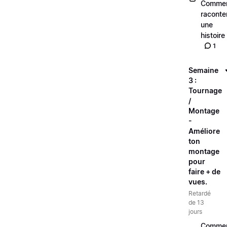
Comme
raconte
une
histoire
1
Semaine
3 :
Tournage
/
Montage
-
Améliore
ton
montage
pour
faire + de
vues.
Retardé
de 13
jours
Comme