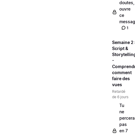
doutes,
ouvre
ce
messag
1
Semaine 2 
Script &
Storytellin
-
Comprend
comment
faire des
vues
Retardé
de 6 jours
Tu
ne
percera
pas
en 7