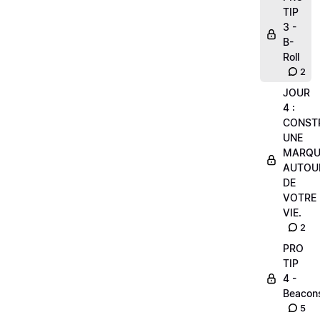
TIP
3 -
B-
Roll
2
JOUR
4 :
CONST
UNE
MARQU
AUTOU
DE
VOTRE
VIE.
2
PRO
TIP
4 -
Beacon
5