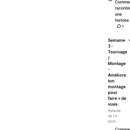
Comme
raconte
une
histoire
1
Semaine
3 :
Tournage
/
Montage
-
Améliore
ton
montage
pour
faire + de
vues.
Retardé
de 13
jours
Comme