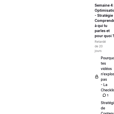
Semaine 4 
Optimisati
- Stratégie 
Comprend
à qui tu
parles et
pour quoi 
Retardé
de 20
jours
Pourquo
tes
vidéos
n'explo
pas
- La
Checkli
1
Stratég
de
Conten