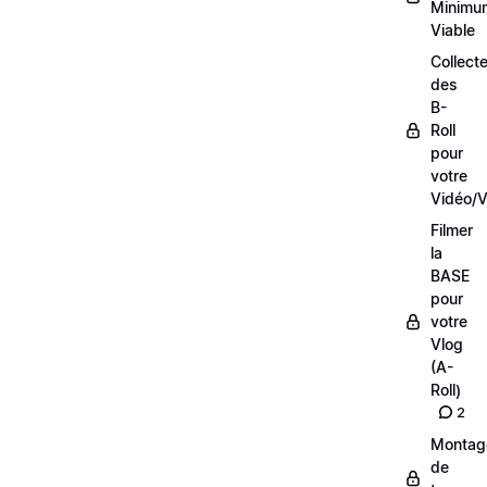
Minimu
Viable
Collecte
des
B-
Roll
pour
votre
Vidéo/V
Filmer
la
BASE
pour
votre
Vlog
(A-
Roll)
2
Montag
de