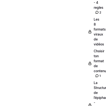
- 4
regles
2
Les
8
formats
viraux
de
vidéos
Choisir
ton
format
de
conten
1
La
Structu
de
l’épipha
-