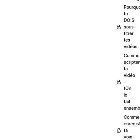
Pourquo
tu
DOIS
sous-
titrer
tes
vidéos.
Comme
scripter
ta
vidéo
-
(On
le
fait
ensemb
Comme
enregis
ta
voix-