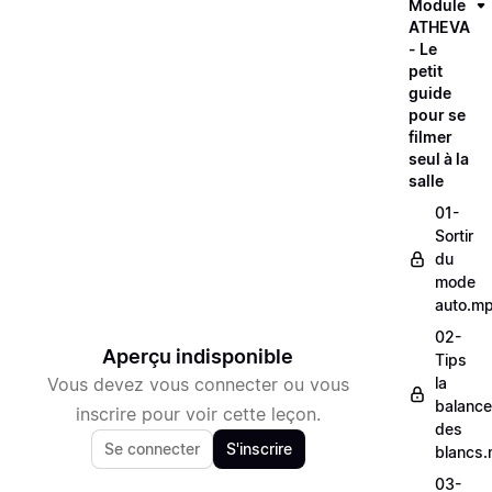
Module
ATHEVA
- Le
petit
guide
pour se
filmer
seul à la
salle
01-
Sortir
du
mode
auto.m
02-
Aperçu indisponible
Tips
Vous devez vous connecter ou vous
la
balance
inscrire pour voir cette leçon.
des
Se connecter
S'inscrire
blancs
03-