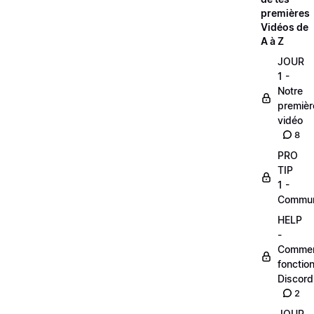
premières
Vidéos de
A à Z
JOUR
1 -
Notre
premièr
vidéo
8
PRO
TIP
1 -
Commu
HELP
-
Comme
fonctio
Discord
2
JOUR