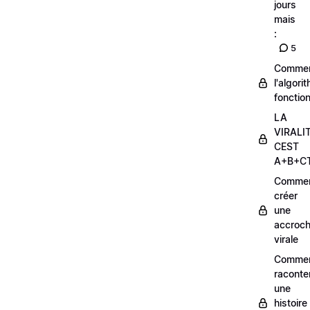
jours
mais
:
5
Comme
l'algori
fonctio
LA
VIRALI
CEST
A+B+C
Comme
créer
une
accroc
virale
Comme
raconte
une
histoire