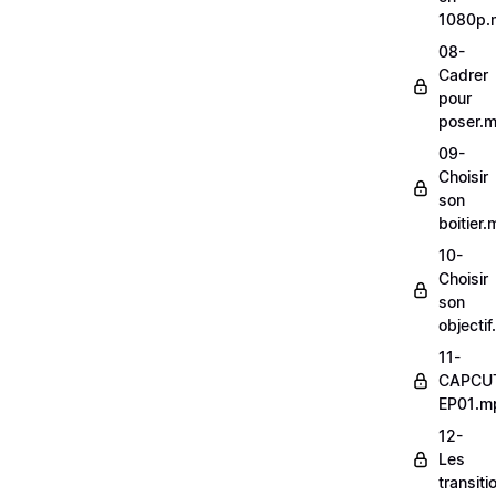
1080p.
08-
Cadrer
pour
poser.
09-
Choisir
son
boitier
10-
Choisir
son
objecti
11-
CAPCU
EP01.m
12-
Les
transit