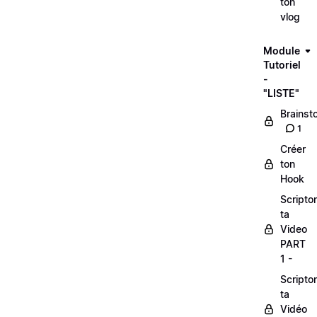
ton
vlog
Module
Tutoriel
-
"LISTE"
Brainst
1
Créer
ton
Hook
Scripto
ta
Video
PART
1 -
Scripto
ta
Vidéo