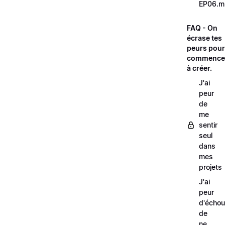
EP06.m
FAQ - On
écrase tes
peurs pour
commence
à créer.
J'ai
peur
de
me
sentir
seul
dans
mes
projets
J'ai
peur
d'échou
de
ne