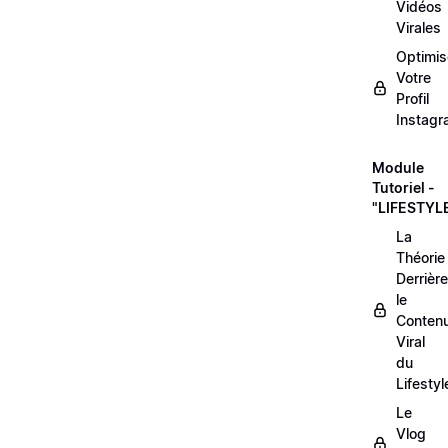
Vidéos
Virales
Optimis
Votre
Profil
Instag
Module
Tutoriel -
"LIFESTYL
La
Théorie
Derrière
le
Conten
Viral
du
Lifestyl
Le
Vlog