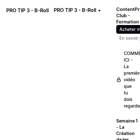
ContentPr
PRO TIP 3 - B-Roll
PRO TIP 3 - B-Roll
Club -
Formation
Acheter m
En savoir 
COMME
ICI -
La
premièr
vidéo
que
tu
dois
regarde
Semaine 1
- La
Création
de tes