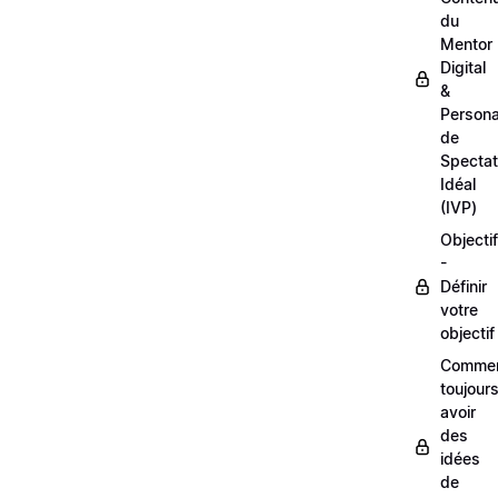
du
Mentor
Digital
&
Person
de
Spectat
Idéal
(IVP)
Objectif
-
Définir
votre
objectif
Comme
toujour
avoir
des
idées
de