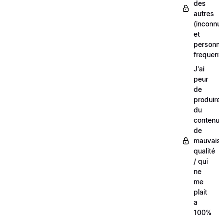
des
autres
(inconn
et
person
frequen
J'ai
peur
de
produir
du
conten
de
mauvai
qualité
/ qui
ne
me
plait
a
100%