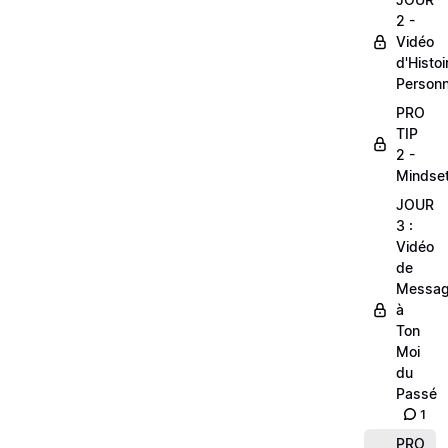
2 -
Vidéo
d'Histoi
Personn
PRO
TIP
2 -
Mindse
JOUR
3 :
Vidéo
de
Messa
à
Ton
Moi
du
Passé
1
PRO