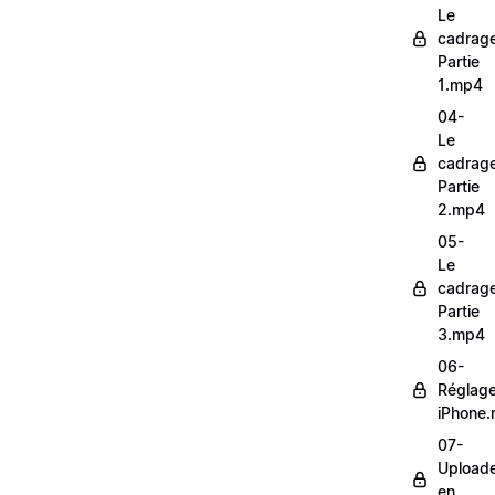
Le
cadrag
Partie
1.mp4
04-
Le
cadrag
Partie
2.mp4
05-
Le
cadrag
Partie
3.mp4
06-
Réglag
iPhone
07-
Upload
en