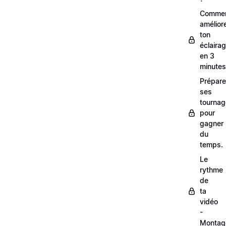
Comme
amélior
ton
éclaira
en 3
minutes
Prépare
ses
tourna
pour
gagner
du
temps.
Le
rythme
de
ta
vidéo
-
Montag