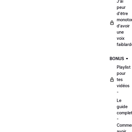
J'ai
peur
d'être
monoto
d'avoir
une
voix
faiblard
BONUS
Playlist
pour
tes
vidéos
-
Le
guide
comple
-
Comme
avoir