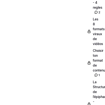
- 4
regles
2
Les
8
formats
viraux
de
vidéos
Choisir
ton
format
de
conten
1
La
Structu
de
l’épipha
-