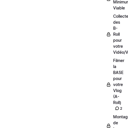
Minimu
Viable
Collecte
des
B-
Roll
pour
votre
Vidéo/V
Filmer
la
BASE
pour
votre
Vlog
(A-
Roll)
2
Montag
de