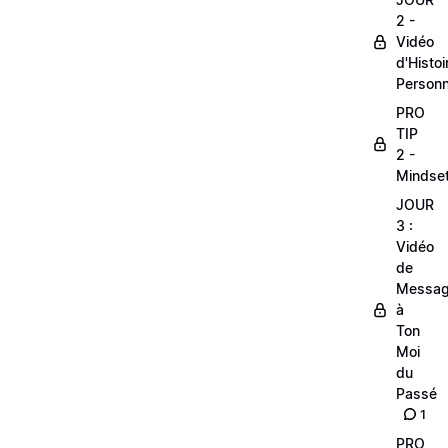
2 -
Vidéo
d'Histoi
Personn
PRO
TIP
2 -
Mindse
JOUR
3 :
Vidéo
de
Messa
à
Ton
Moi
du
Passé
1
PRO