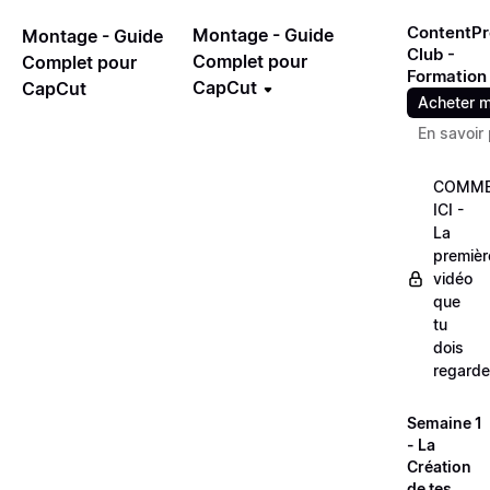
ContentPr
Montage - Guide
Montage - Guide
Club -
Complet pour
Complet pour
Formation
CapCut
CapCut
Acheter m
En savoir 
COMME
ICI -
La
premièr
vidéo
que
tu
dois
regarde
Semaine 1
- La
Création
de tes