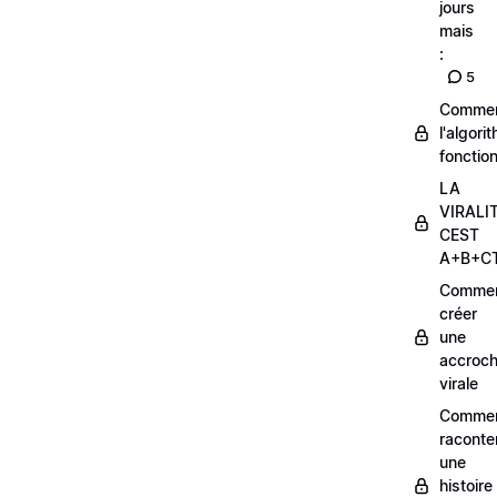
jours
mais
:
5
Comme
l'algori
fonctio
LA
VIRALI
CEST
A+B+C
Comme
créer
une
accroc
virale
Comme
raconte
une
histoire