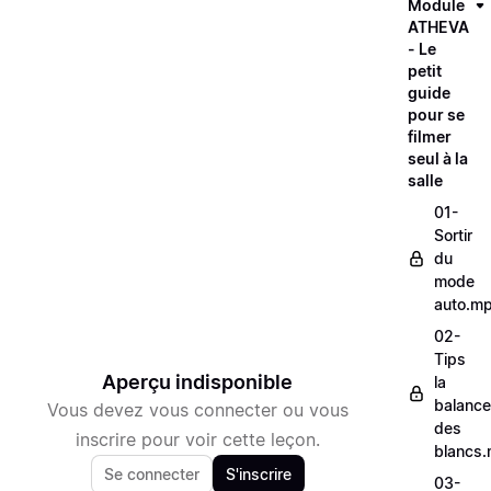
Module
ATHEVA
- Le
petit
guide
pour se
filmer
seul à la
salle
01-
Sortir
du
mode
auto.m
02-
Tips
Aperçu indisponible
la
balance
Vous devez vous connecter ou vous
des
inscrire pour voir cette leçon.
blancs
Se connecter
S'inscrire
03-