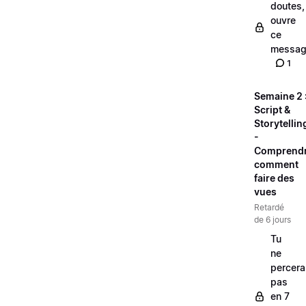
doutes,
ouvre
ce
messag
1
Semaine 2 
Script &
Storytellin
-
Comprend
comment
faire des
vues
Retardé
de 6 jours
Tu
ne
percera
pas
en 7