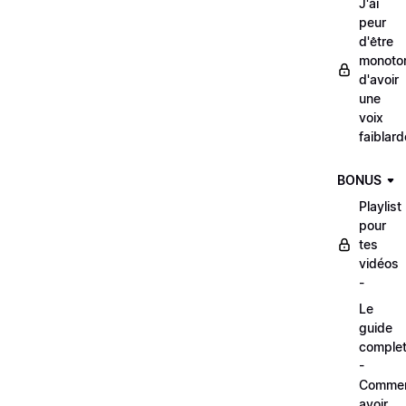
J'ai
peur
d'être
monoto
d'avoir
une
voix
faiblard
BONUS
Playlist
pour
tes
vidéos
-
Le
guide
comple
-
Comme
avoir