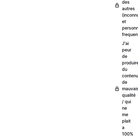
des
autres
(inconn
et
person
frequen
J'ai
peur
de
produir
du
conten
de
mauvai
qualité
/ qui
ne
me
plait
a
100%