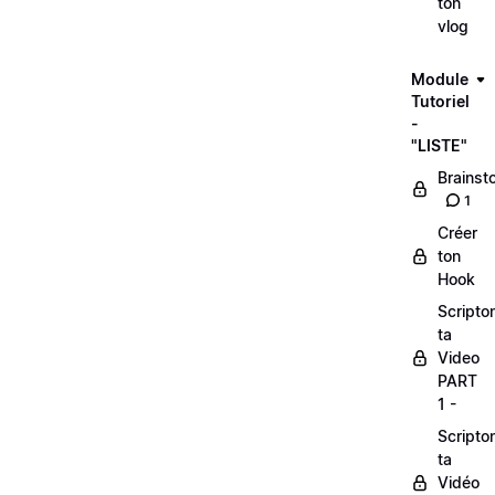
ton
vlog
Module
Tutoriel
-
"LISTE"
Brainst
1
Créer
ton
Hook
Scripto
ta
Video
PART
1 -
Scripto
ta
Vidéo