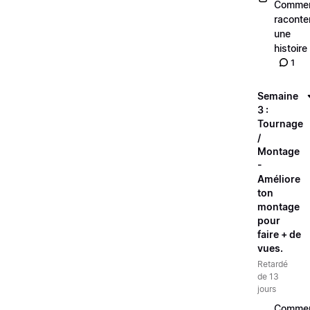
Comme
raconte
une
histoire
1
Semaine
3 :
Tournage
/
Montage
-
Améliore
ton
montage
pour
faire + de
vues.
Retardé
de 13
jours
Comme