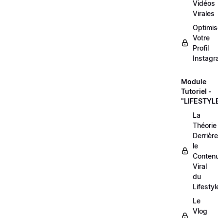
Vidéos
Virales
Optimis
Votre
Profil
Instag
Module
Tutoriel -
"LIFESTYL
La
Théorie
Derrière
le
Conten
Viral
du
Lifestyl
Le
Vlog