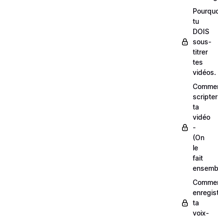
Pourquo
tu
DOIS
sous-
titrer
tes
vidéos.
Comme
scripter
ta
vidéo
-
(On
le
fait
ensemb
Comme
enregis
ta
voix-