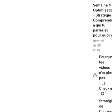
Semaine 4 
Optimisati
- Stratégie 
Comprend
à qui tu
parles et
pour quoi 
Retardé
de 20
jours
Pourquo
tes
vidéos
n'explo
pas
- La
Checkli
1
Stratég
de
Conten