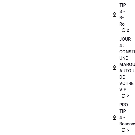
TIP
3 -
B-
Roll
2
JOUR
4 :
CONST
UNE
MARQU
AUTOU
DE
VOTRE
VIE.
2
PRO
TIP
4 -
Beacon
5