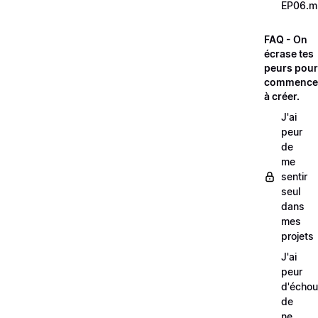
EP06.m
FAQ - On
écrase tes
peurs pour
commence
à créer.
J'ai
peur
de
me
sentir
seul
dans
mes
projets
J'ai
peur
d'échou
de
ne