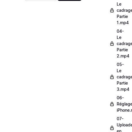
Le
cadrag
Partie
1.mp4
04-
Le
cadrag
Partie
2.mp4
05-
Le
cadrag
Partie
3.mp4
06-
Réglag
iPhone
07-
Upload
en