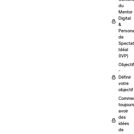
du
Mentor
Digital
&
Person
de
Spectat
Idéal
(IVP)
Objectif
-
Définir
votre
objectif
Comme
toujour
avoir
des
idées
de