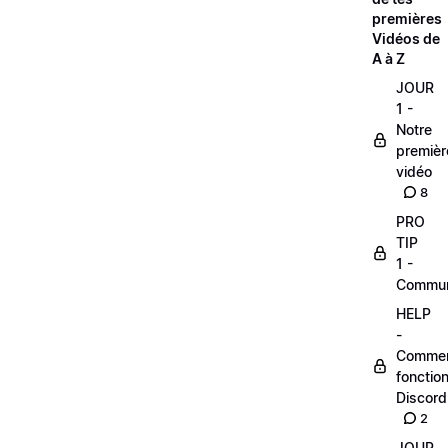
premières
Vidéos de
A à Z
JOUR
1 -
Notre
premièr
vidéo
8
PRO
TIP
1 -
Commu
HELP
-
Comme
fonctio
Discord
2
JOUR