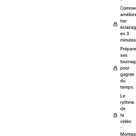
Comme
amélior
ton
éclaira
en 3
minutes
Prépare
ses
tourna
pour
gagner
du
temps.
Le
rythme
de
ta
vidéo
-
Montag