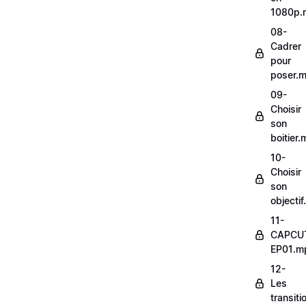
1080p.
08-
Cadrer
pour
poser.
09-
Choisir
son
boitier
10-
Choisir
son
objecti
11-
CAPCU
EP01.m
12-
Les
transit