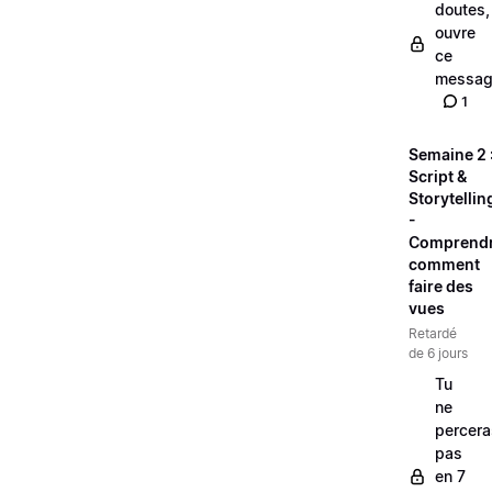
doutes,
ouvre
ce
messag
1
Semaine 2 
Script &
Storytellin
-
Comprend
comment
faire des
vues
Retardé
de 6 jours
Tu
ne
percera
pas
en 7