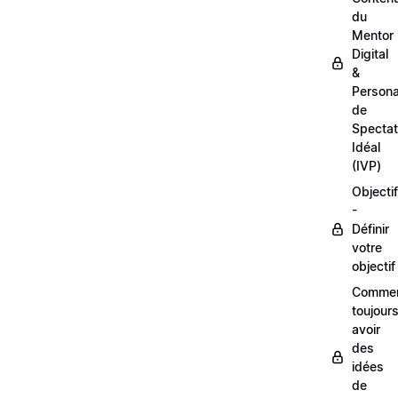
du
Mentor
Digital
&
Person
de
Spectat
Idéal
(IVP)
Objectif
-
Définir
votre
objectif
Comme
toujour
avoir
des
idées
de