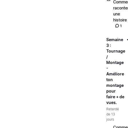
Comme
raconte
une
histoire
1
Semaine
3 :
Tournage
/
Montage
-
Améliore
ton
montage
pour
faire + de
vues.
Retardé
de 13
jours
Comme