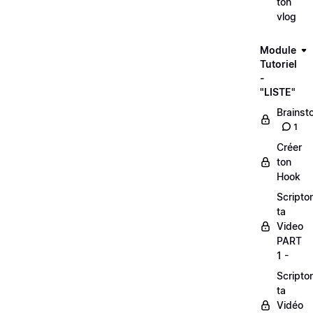
ton
vlog
Module
Tutoriel
-
"LISTE"
Brainst
1
Créer
ton
Hook
Scripto
ta
Video
PART
1 -
Scripto
ta
Vidéo