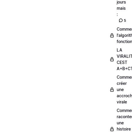
jours
mais
:
5
Comme
l'algori
fonctio
LA
VIRALI
CEST
A+B+C
Comme
créer
une
accroc
virale
Comme
raconte
une
histoire