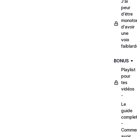
J'ai
peur
d'être
monoto
d'avoir
une
voix
faiblard
BONUS
Playlist
pour
tes
vidéos
-
Le
guide
comple
-
Comme
avoir