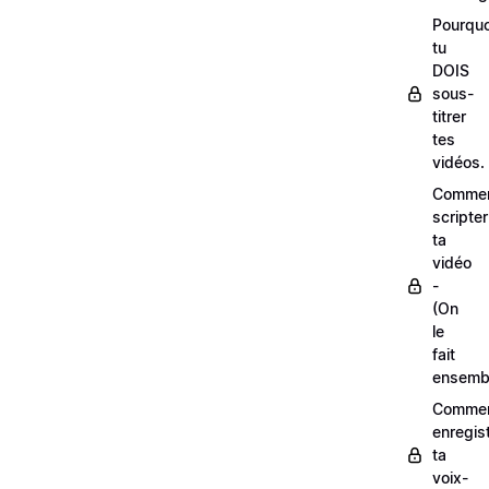
Pourquo
tu
DOIS
sous-
titrer
tes
vidéos.
Comme
scripter
ta
vidéo
-
(On
le
fait
ensemb
Comme
enregis
ta
voix-