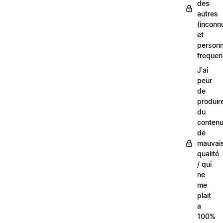
des
autres
(inconn
et
person
frequen
J'ai
peur
de
produir
du
conten
de
mauvai
qualité
/ qui
ne
me
plait
a
100%