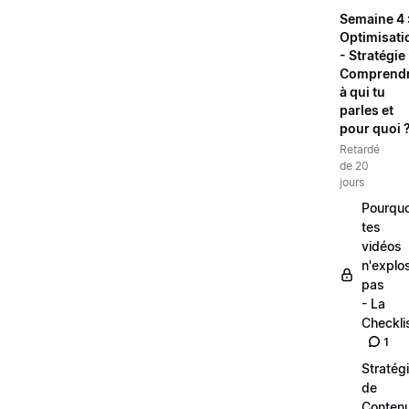
Semaine 4 
Optimisati
- Stratégie 
Comprend
à qui tu
parles et
pour quoi 
Retardé
de 20
jours
Pourquo
tes
vidéos
n'explo
pas
- La
Checkli
1
Stratég
de
Conten