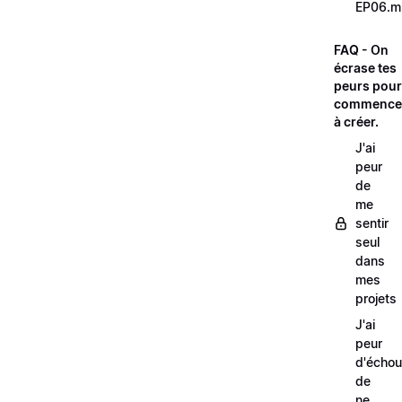
EP06.m
FAQ - On
écrase tes
peurs pour
commence
à créer.
J'ai
peur
de
me
sentir
seul
dans
mes
projets
J'ai
peur
d'échou
de
ne