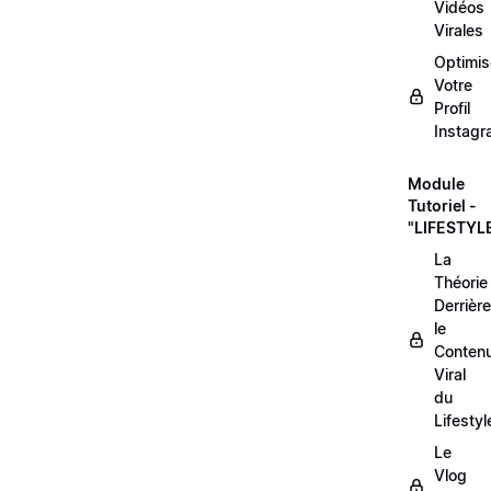
Vidéos
Virales
Optimis
Votre
Profil
Instag
Module
Tutoriel -
"LIFESTYL
La
Théorie
Derrière
le
Conten
Viral
du
Lifestyl
Le
Vlog