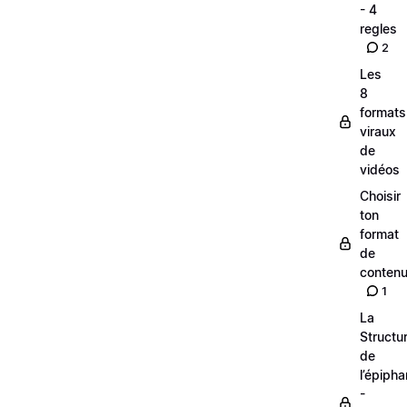
- 4
regles
2
Les
8
formats
viraux
de
vidéos
Choisir
ton
format
de
conten
1
La
Structu
de
l’épipha
-