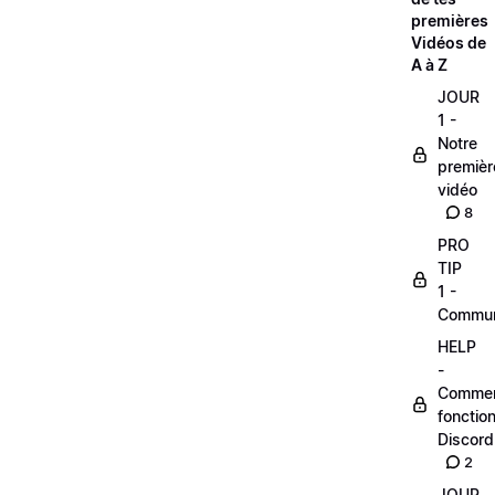
premières
Vidéos de
A à Z
JOUR
1 -
Notre
premièr
vidéo
8
PRO
TIP
1 -
Commu
HELP
-
Comme
fonctio
Discord
2
JOUR