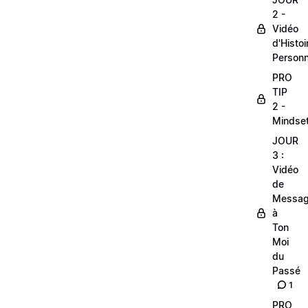
2 -
Vidéo
d'Histoi
Personn
PRO
TIP
2 -
Mindse
JOUR
3 :
Vidéo
de
Messa
à
Ton
Moi
du
Passé
1
PRO