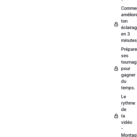
Comme
amélior
ton
éclaira
en 3
minutes
Prépare
ses
tourna
pour
gagner
du
temps.
Le
rythme
de
ta
vidéo
-
Montag