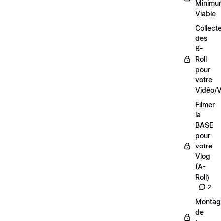
Minimu
Viable
Collecte
des
B-
Roll
pour
votre
Vidéo/V
Filmer
la
BASE
pour
votre
Vlog
(A-
Roll)
2
Montag
de