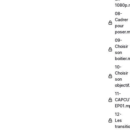
1080p.
08-
Cadrer
pour
poser.
09-
Choisir
son
boitier
10-
Choisir
son
objecti
11-
CAPCU
EP01.m
12-
Les
transit