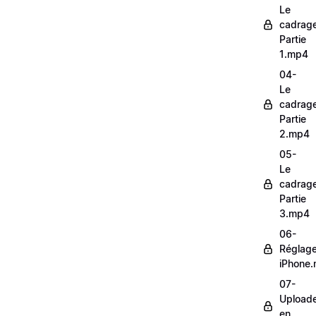
Le
cadrag
Partie
1.mp4
04-
Le
cadrag
Partie
2.mp4
05-
Le
cadrag
Partie
3.mp4
06-
Réglag
iPhone
07-
Upload
en