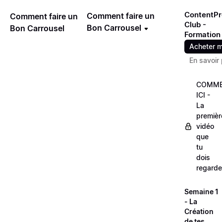
ContentPr
Comment faire un
Comment faire un
Club -
Bon Carrousel
Bon Carrousel
Formation
Acheter m
En savoir 
COMME
ICI -
La
premièr
vidéo
que
tu
dois
regarde
Semaine 1
- La
Création
de tes