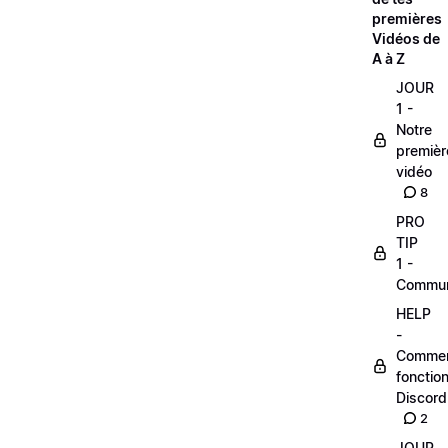
premières
Vidéos de
A à Z
JOUR
1 -
Notre
premièr
vidéo
8
PRO
TIP
1 -
Commu
HELP
-
Comme
fonctio
Discord
2
JOUR