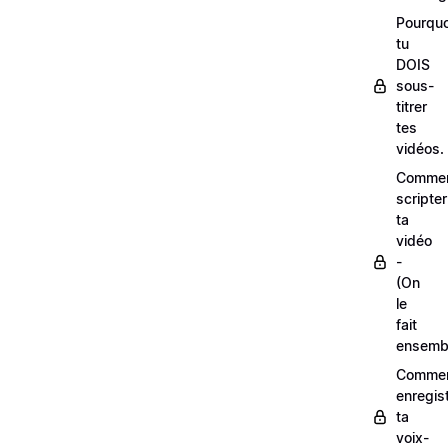
Pourquo
tu
DOIS
sous-
titrer
tes
vidéos.
Comme
scripter
ta
vidéo
-
(On
le
fait
ensemb
Comme
enregis
ta
voix-