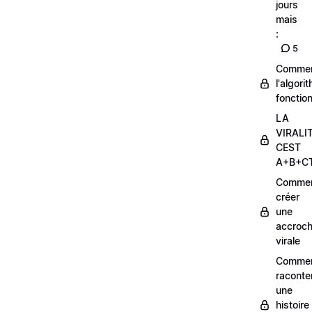
jours
mais
:
5
Comme
l'algori
fonctio
LA
VIRALI
CEST
A+B+C
Comme
créer
une
accroc
virale
Comme
raconte
une
histoire