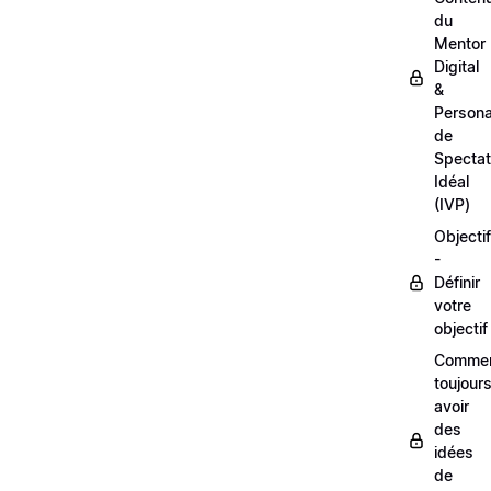
du
Mentor
Digital
&
Person
de
Spectat
Idéal
(IVP)
Objectif
-
Définir
votre
objectif
Comme
toujour
avoir
des
idées
de