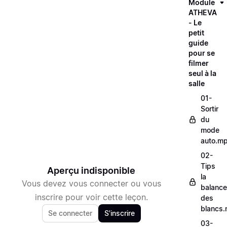
Module
ATHEVA
- Le
petit
guide
pour se
filmer
seul à la
salle
01-
Sortir
du
mode
auto.m
02-
Tips
Aperçu indisponible
la
Vous devez vous connecter ou vous
balance
inscrire pour voir cette leçon.
des
blancs
Se connecter
S'inscrire
03-