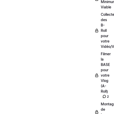
Minimu
Viable
Collecte
des
B-
Roll
pour
votre
Vidéo/V
Filmer
la
BASE
pour
votre
Vlog
(A-
Roll)
2
Montag
de