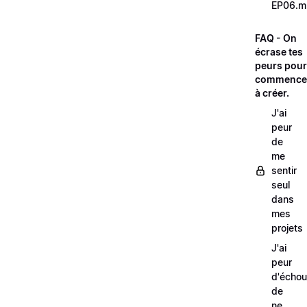
EP06.m
FAQ - On
écrase tes
peurs pour
commence
à créer.
J'ai
peur
de
me
sentir
seul
dans
mes
projets
J'ai
peur
d'échou
de
ne