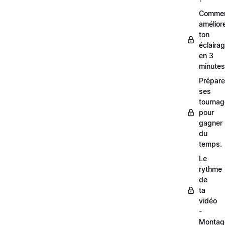
Comme
amélior
ton
éclaira
en 3
minutes
Prépare
ses
tourna
pour
gagner
du
temps.
Le
rythme
de
ta
vidéo
-
Montag