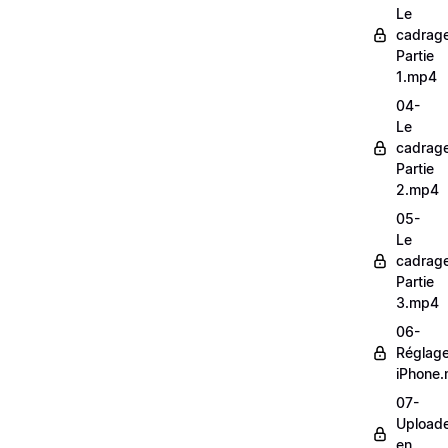
Le
cadrag
Partie
1.mp4
04-
Le
cadrag
Partie
2.mp4
05-
Le
cadrag
Partie
3.mp4
06-
Réglag
iPhone
07-
Upload
en