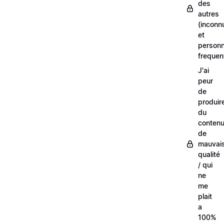
des
autres
(inconn
et
person
frequen
J'ai
peur
de
produir
du
conten
de
mauvai
qualité
/ qui
ne
me
plait
a
100%