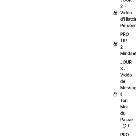
2 -
Vidéo
d'Histoi
Personn
PRO
TIP
2 -
Mindse
JOUR
3 :
Vidéo
de
Messa
à
Ton
Moi
du
Passé
1
PRO