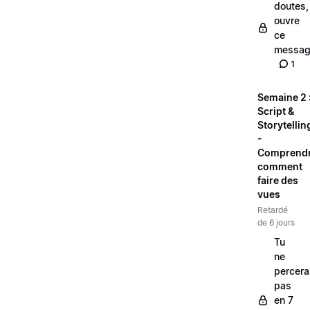
doutes,
ouvre
ce
messag
1
Semaine 2 
Script &
Storytellin
-
Comprend
comment
faire des
vues
Retardé
de 6 jours
Tu
ne
percera
pas
en 7