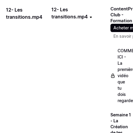
ContentPr
12- Les
12- Les
Club -
transitions.mp4
transitions.mp4
Formation
Acheter m
En savoir 
COMME
ICI -
La
premièr
vidéo
que
tu
dois
regarde
Semaine 1
- La
Création
de tes