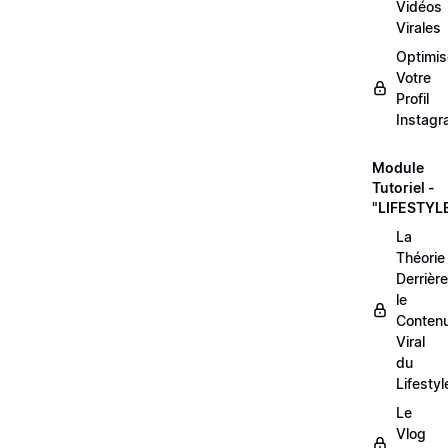
Vidéos
Virales
Optimis
Votre
Profil
Instag
Module
Tutoriel -
"LIFESTYL
La
Théorie
Derrière
le
Conten
Viral
du
Lifestyl
Le
Vlog