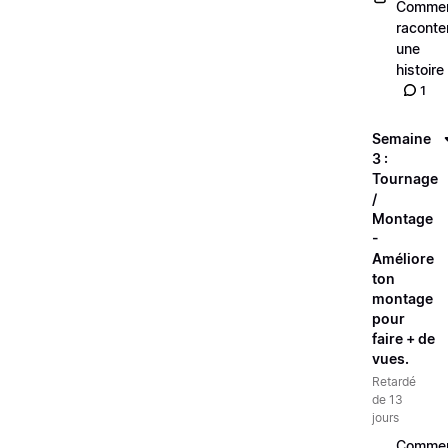
Comme
raconte
une
histoire
1
Semaine
3 :
Tournage
/
Montage
-
Améliore
ton
montage
pour
faire + de
vues.
Retardé
de 13
jours
Comme