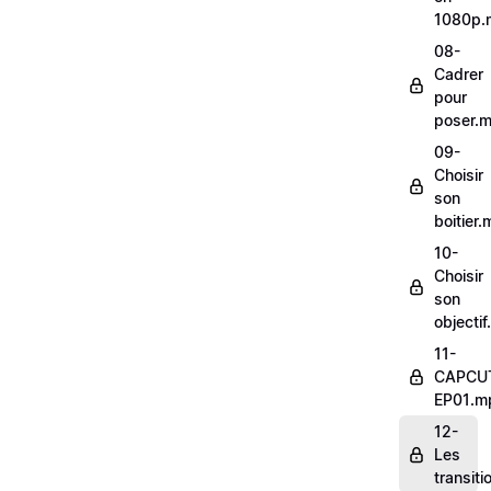
1080p.
08-
Cadrer
pour
poser.
09-
Choisir
son
boitier
10-
Choisir
son
objecti
11-
CAPCU
EP01.m
12-
Les
transit