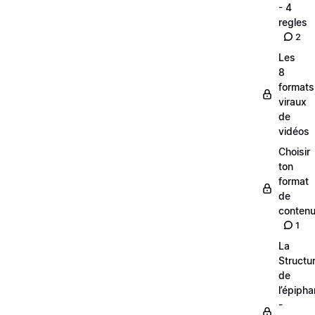
- 4
regles
2
Les
8
formats
viraux
de
vidéos
Choisir
ton
format
de
conten
1
La
Structu
de
l’épipha
-