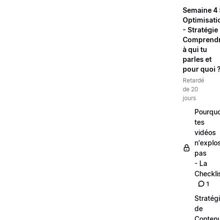
Semaine 4 
Optimisati
- Stratégie 
Comprend
à qui tu
parles et
pour quoi 
Retardé
de 20
jours
Pourquo
tes
vidéos
n'explo
pas
- La
Checkli
1
Stratég
de
Conten