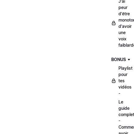
J'ai
peur
d'être
monoto
d'avoir
une
voix
faiblard
BONUS
Playlist
pour
tes
vidéos
-
Le
guide
comple
-
Comme
avoir