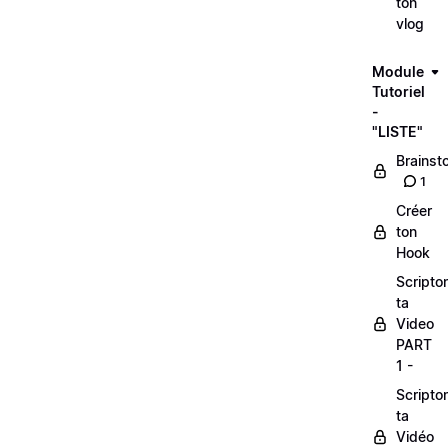
ton
vlog
Module
Tutoriel
-
"LISTE"
Brainst
1
Créer
ton
Hook
Scripto
ta
Video
PART
1 -
Scripto
ta
Vidéo